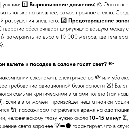
функции: 1️⃣
Выравнивание давления:
⚖️ Оно позво
вать только на внешнее, самое прочное стекло. Сред
й разрушения внешнего. 2️⃣
Предотвращение запот
Отверстие обеспечивает циркуляцию воздуха между ст
💧 замерзнуть на высоте 10 000 метров, где темпера
.
ри взлете и посадке в салоне гасят свет? 🔦
виакомпании сэкономить электричество 💸 или убаюк
ее требование авиационной безопасности 🚨! Взлет 
яются самыми критическими этапами полета (так наз
️). Если в этот момент произойдет нештатная ситуаци
тся 🔌, пассажирам потребуется время на адаптацию
и, человеческому глазу нужно около
10–15 минут
⏳,
шение света заранее 💡➡️🌑 гарантирует, что в случае