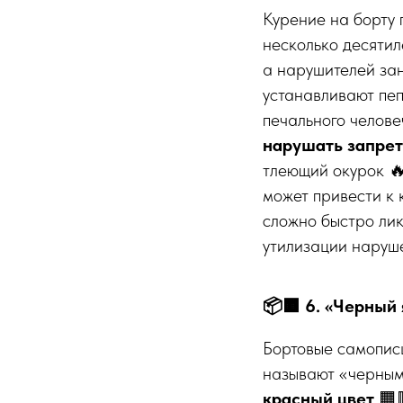
Курение на борту 
несколько десятил
а нарушителей зан
устанавливают пеп
печального челове
нарушать запрет
тлеющий окурок 🔥
может привести к 
сложно быстро ли
утилизации наруше
📦🟧 6. «Черный
Бортовые самописц
называют «черным
красный цвет
🟧