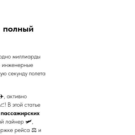
: полный
годно миллиарды
ие инженерные
ую секунду полета
✈️, активно
! В этой статье
 пассажирских
ый лайнер 🛩️,
ержке рейса ⚖️ и