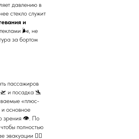
ляет давлению в
нее стекло служит
евания и
еклами 🌬️, не
тура за бортом
ать пассажиров
🛫 и посадка 🛬
ываемые «плюс-
я и основное
 зрения 👁️. По
 чтобы полностью
 эвакуации 🏃‍♂️