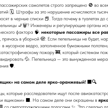
пассажирских самолетов строго запрещено 🚫 во все
етий 🗓️. Штрафы за это нарушение исчисляются тыся
осят в черные списки 📕. Тогда почему в туалетах до 
ельницы 🚬🗑️? Инженеры и регулирующие органы исх
ческого фактора 🧠:
некоторые пассажиры все рав
, прячась в уборной 🫣. Если пепельницы не будет, н
 в мусорное ведро, заполненное бумажными полотен
катастрофическому пожару 🚒, который системам по
квидировать 💦. Пепельница — это вынужденная мера
ния 🛡️.
 ящик» на самом деле ярко-оранжевый! 🟧🔍
ы, которые расследователи ищут после авиакатастроф 
и ящиками» ⬛. На самом деле они окрашены в
ярк
 со светоотражающими полосами ✨. Это сделано для