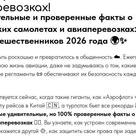
евозках!
тельные и проверенные факты о
их самолетах и авиаперевозках
тешественников 2026 года 🌍✨
ыть роскошью и превратилось в обыденность ☁️. Еже
ою жизнь авиации, даже не задумываясь о том, как
ие регламенты 📜 обеспечивают их безопасность кажд
вуется сейчас, когда такие гиганты, как «Аэрофлот» 
у рейсов в Китай 🇨🇳, а турпоток бьет все рекорды 
ые удивительные, но 100% проверенные факты о
аперевозках
🕵️‍♂️. Вы узнаете, как устроен современн
 кажется другой 🍲, как защитить свои права при зад