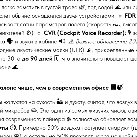
легко заметить в густой траве 🌿, под водой 🌊 или 
лет обычно оснащается двумя устройствами: 🔹
FDR 
сывает сотни параметров полета (скорость 🏎️, высот
двигателей ⚙️). 🔹
CVR (Cockpit Voice Recorder):
🎙️ 
а 🗣️ и звуки в кабине 🔊.
⚠️ Важное обновление 202
дные акустические маяки (ULB) 📡, прикрепленные к
не 30, а
до 90 дней
🗓️, что значительно повышает ш
ане 🌊.
в салоне чище, чем в современном офисе 🏢🍃
алуются на сухость 🏜️ и духоту, считая, что воздух 
й микробов 🦠. Это один из самых живучих мифов авиа
 современного лайнера ❄️ полностью обновляет возд
уты
⏱️. Примерно 50% воздуха поступает снаружи (гд
рилен 🧼), а остальные 50% проходят через мощнейш