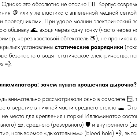
 Однако это абсолютно не опасно 🙅‍♂️. Корпус совре
ния 🪙 или углепластика с вплетенной медной сеткой 
ми проводниками. При ударе молнии электрический з
ю обшивку 🌊, входя через одну точку (часто через н
ример, через хвостовой обтекатель 🍑), не проникая в
 крыльях установлены
статические разрядники
(пох
орые безопасно отводят статическое электричество, 
х 💨.
 иллюминатора: зачем нужна крошечная дырочка?
удь внимательно рассматривали окно в самолете 🪟, 
е отверстие в нижней части среднего стекла 🕳️. Это
 не место для крепления шторки! Иллюминатор состо
вного) 🧱, среднего (резервного) 🛡️ и внутреннего (д
ие, называемое «дыхательным» (bleed hole) 💨, выпо