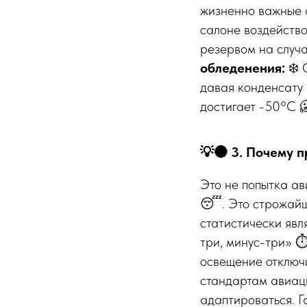
жизненно важные 
салоне воздейство
резервом на случа
обледенения:
❄️ 
давая конденсату 
достигает -50°C 
💡🌑 3. Почему п
Это не попытка а
😴. Это строжайш
статистически явл
три, минус-три» ⏱
освещение отключи
стандартам авиаци
адаптироваться. Га