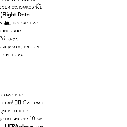
среди обломков 💥.
(Flight Data
у 🏔️, положение
записывает
6 года:
 ящикам, теперь
ансы на их
в самолете
ции! 🙅‍♂️ Система
ух в салоне
е на высоте 10 км
ие
HEPA-фильтры