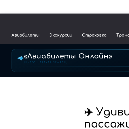
Авиабилеты
Экскурсии
Страховка
Тран
«Авиабилеты Онлайн»
HI-TECH TRAVEL SEARCH
✈️ Уди
пассаж