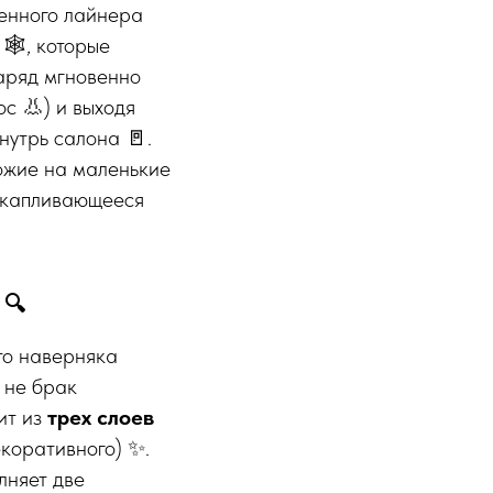
менного лайнера
🕸️, которые
аряд мгновенно
ос 👃) и выходя
нутрь салона 🚪.
ожие на маленькие
накапливающееся
 🔍
то наверняка
 не брак
ит из
трех слоев
екоративного) ✨.
лняет две