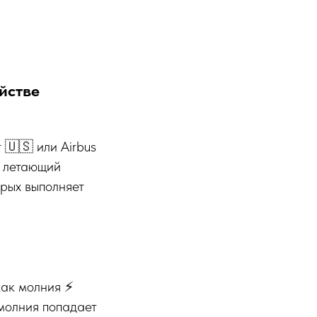
ойстве
🇺🇸 или Airbus
о летающий
орых выполняет
как молния ⚡
молния попадает