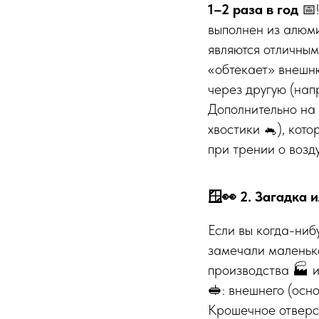
1–2 раза в год
📅!
выполнен из алюми
являются отличны
«обтекает» внешню
через другую (нап
Дополнительно на
хвостики 🐁), кот
при трении о возду
🪟👀 2. Загадка
Если вы когда-ниб
замечали маленько
производства 🏭 и
🥪: внешнего (осно
Крошечное отверст