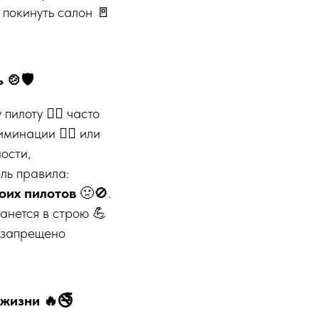
 покинуть салон 🚪
🍲🛡️
илоту 👨‍✈️ часто
инации 🙅‍♀️ или
ости,
ль правила:
оих пилотов
🤢🚫.
танется в строю 💪
о запрещено
 жизни 🔥🚭