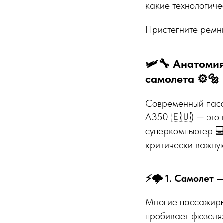
какие технологиче
Пристегните ремни
🛩️🔧 Анатоми
самолета ⚙️🔩
Современный пасса
A350 🇪🇺) — это 
суперкомпьютер 💻
критически важну
⚡🌩️ 1. Самолет 
Многие пассажиры 
пробивает фюзеля