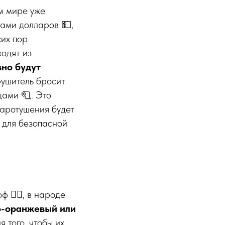
м мире уже
чами долларов 💵,
сих пор
одят из
но будут
арушитель бросит
цами 🧻. Это
жаротушения будет
 для безопасной
️‍♂️, в народе
о-оранжевый или
 того, чтобы их