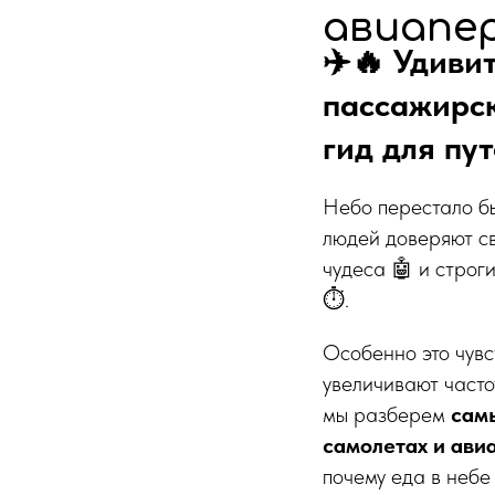
авиапер
✈️🔥 Удиви
пассажирск
гид для пу
Небо перестало б
людей доверяют св
чудеса 🤖 и строг
⏱️.
Особенно это чувст
увеличивают частот
мы разберем
сам
самолетах и ави
почему еда в небе