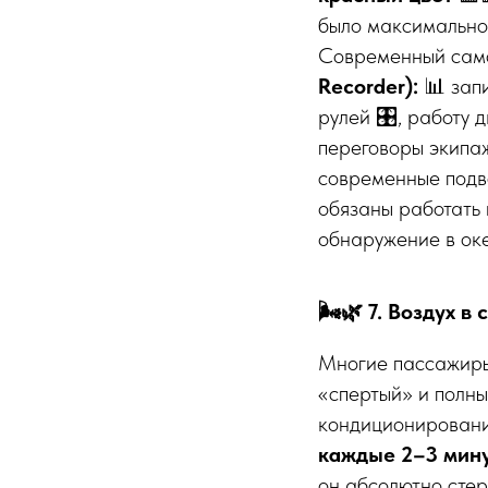
было максимально 
Современный само
Recorder):
📊 запи
рулей 🎛️, работу 
переговоры экипаж
современные подво
обязаны работать 
обнаружение в оке
🌬️🌿 7. Воздух 
Многие пассажиры ж
«спертый» и полны
кондиционирования
каждые 2–3 мин
он абсолютно сте