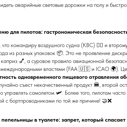
видеть аварийные световые дорожки на полу и быстро
меню для пилотов: гастрономическая безопасность 
 что командиру воздушного судна (КВС) 👨‍✈️ и второму п
да из разных упаковок 📦. Это не проявление дискрим
каприз 💅, а суровое правило авиационной безопасн
международными властями (FAA 🇺🇸 и ICAO 🌍). Це
тность одновременного пищевого отравления об
случайно съест некачественный продукт 🍔, второй ос
о управлять самолетом 🛩️. Более того, пилотам част
ой с бортпроводниками по той же причине! 🤝❌
 пепельницы в туалете: запрет, который спасает