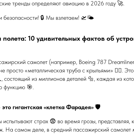
ские тренды определяют авиацию в 2026 году 🚀.
 безопасности! 🔒 Мы взлетаем! 🛫🌤️
я полета: 10 удивительных фактов об устр
жирский самолет (например, Boeing 787 Dreamliner 
не просто «металлическая труба с крыльями» 🤷‍♂️. Эт
, состоящий из миллионов деталей 🔩, каждая из кот
ю функцию 🎯.
— это гигантская «клетка Фарадея» 🛡️
испытывают страх 😨 во время грозы, представляя, 
ж. На самом деле, в средний пассажирский самолет 