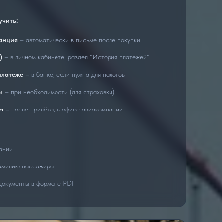
учить:
анция
– автоматически в письме после покупки
)
– в личном кабинете, раздел "История платежей"
платеже
– в банке, если нужна для налогов
и
– при необходимости (для страховки)
а
– после прилёта, в офисе авиакомпании
ании
фамилию пассажира
документы в формате PDF