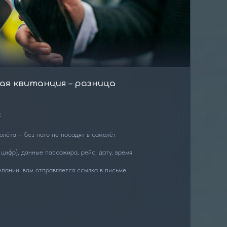
я квитанция – разница
:
олёта – без него не посадят в самолёт
цифр), данные пассажира, рейс, дату, время
пании, вам отправляется ссылка в письме