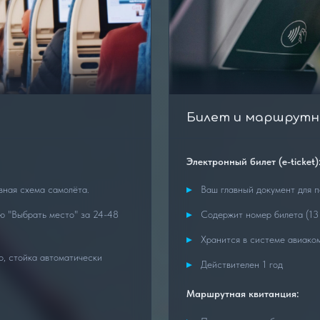
Билет и маршрутна
Электронный билет (e-ticket)
вная схема самолёта.
Ваш главный документ для п
ю "Выбрать место" за 24-48
Содержит номер билета (13 
Хранится в системе авиаком
о, стойка автоматически
Действителен 1 год
Маршрутная квитанция: