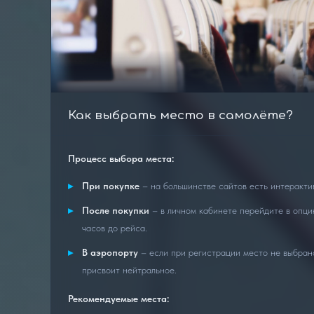
Как выбрать место в самолёте?
Процесс выбора места:
При покупке
– на большинстве сайтов есть интеракти
После покупки
– в личном кабинете перейдите в опци
часов до рейса.
В аэропорту
– если при регистрации место не выбран
присвоит нейтральное.
Рекомендуемые места: