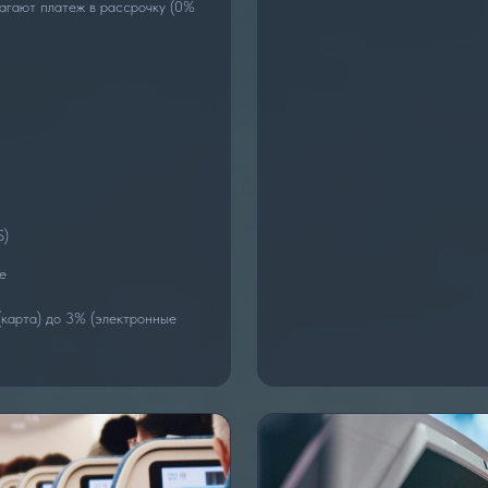
агают платеж в рассрочку (0%
S)
е
(карта) до 3% (электронные