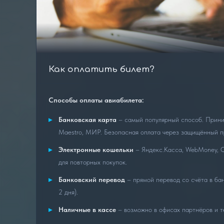
Как оплатить билет?
Способы оплаты авиабилета:
Банковская карта
– самый популярный способ. Прини
Maestro, МИР. Безопасная оплата через защищённый п
Электронные кошельки
– Яндекс.Касса, WebMoney, Qi
для повторных покупок.
Банковский перевод
– прямой перевод со счёта в бан
2 дня).
Наличные в кассе
– возможно в офисах партнёров и т