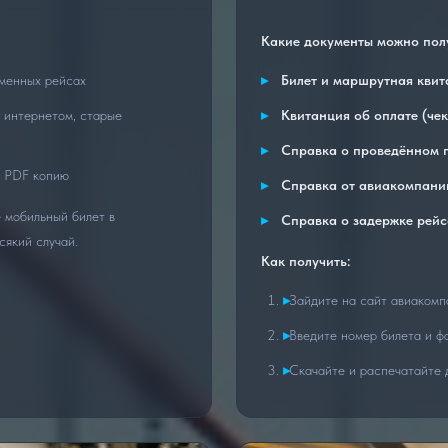
Какие документы можно пол
еменных рейсах
Билет и маршрутная квит
с интернетом, старые
Квитанция об оплате (чек
Справка о проведённом 
ь PDF копию
Справка от авиакомпани
 мобильный билет в
Справка о задержке рейс
сякий случай.
Как получить:
Зайдите на сайт авиакомп
Введите номер билета и 
Скачайте и распечатайте 