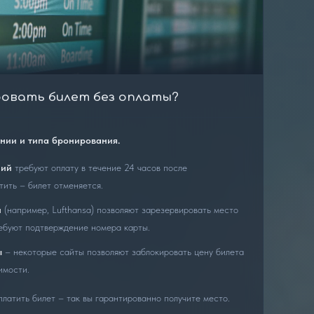
ровать билет без оплаты?
ании и типа бронирования.
ний
требуют оплату в течение 24 часов после
тить – билет отменяется.
и
(например, Lufthansa) позволяют зарезервировать место
ребуют подтверждение номера карты.
ы
– некоторые сайты позволяют заблокировать цену билета
имости.
латить билет – так вы гарантированно получите место.