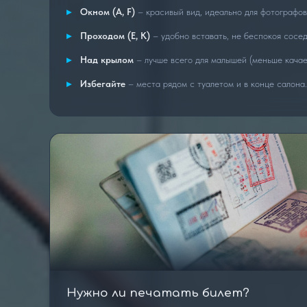
Окном (A, F)
– красивый вид, идеально для фотографов
Проходом (E, K)
– удобно вставать, не беспокоя сосед
Над крылом
– лучше всего для малышей (меньше качае
Избегайте
– места рядом с туалетом и в конце салона.
Нужно ли печатать билет?