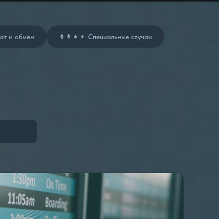
рат и обмен
👨‍👩‍👧‍👦 Специальные случаи