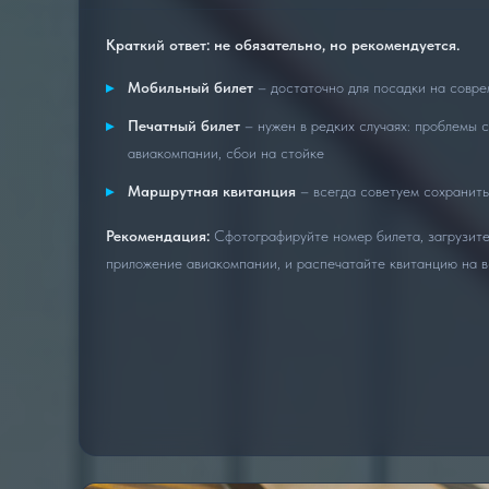
Краткий ответ: не обязательно, но рекомендуется.
Мобильный билет
– достаточно для посадки на совр
Печатный билет
– нужен в редких случаях: проблемы 
авиакомпании, сбои на стойке
Маршрутная квитанция
– всегда советуем сохранит
Рекомендация:
Сфотографируйте номер билета, загрузите
приложение авиакомпании, и распечатайте квитанцию на в