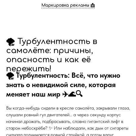
Маркировка рекламы 📩
🌪️ Турбулентность в
самолёте: причины,
опасность и как её
пережить!
🌪️ Турбулентность: Всё, что нужно
знать о невидимой силе, которая
меняет наш мир ✈️🌊🔍
Вы когда-нибудь сидели в кресле самолёта, закрывали глаза,
слушали ровный гул двигателей… а через секунду корпус
начинал дрожать, подбрасывать, словно гигантский лифт в
старом небоскрёбе? ✨ Или наблюдали, как дым от сигареты
сначала поднимается ровной струйкой, а потом вдруг