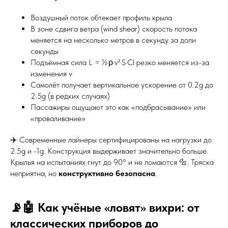
Воздушный поток обтекает профиль крыла
В зоне сдвига ветра (wind shear) скорость потока
меняется на несколько метров в секунду за доли
секунды
Подъёмная сила L = ½·ρ·v²·S·Cl резко меняется из-за
изменения v
Самолёт получает вертикальное ускорение от 0.2g до
2.5g (в редких случаях)
Пассажиры ощущают это как «подбрасывание» или
«проваливание»
✈️ Современные лайнеры сертифицированы на нагрузки до
2.5g и -1g. Конструкция выдерживает значительно больше.
Крылья на испытаниях гнут до 90° и не ломаются 🔩. Тряска
неприятна, но
конструктивно безопасна
.
📡🤖 Как учёные «ловят» вихри: от
классических приборов до