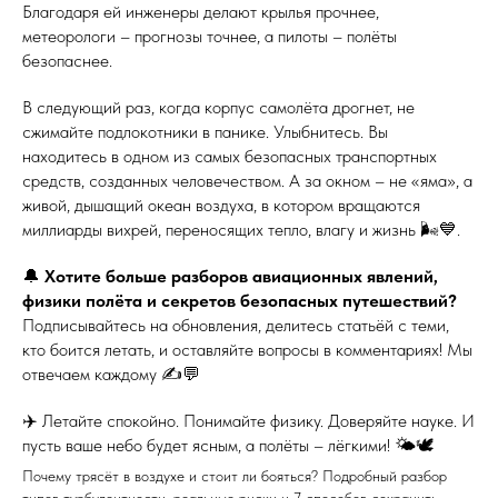
Благодаря ей инженеры делают крылья прочнее,
метеорологи – прогнозы точнее, а пилоты – полёты
безопаснее.
В следующий раз, когда корпус самолёта дрогнет, не
сжимайте подлокотники в панике. Улыбнитесь. Вы
находитесь в одном из самых безопасных транспортных
средств, созданных человечеством. А за окном – не «яма», а
живой, дышащий океан воздуха, в котором вращаются
миллиарды вихрей, переносящих тепло, влагу и жизнь 🌬️💙.
🔔
Хотите больше разборов авиационных явлений,
физики полёта и секретов безопасных путешествий?
Подписывайтесь на обновления, делитесь статьёй с теми,
кто боится летать, и оставляйте вопросы в комментариях! Мы
отвечаем каждому ✍️💬
✈️ Летайте спокойно. Понимайте физику. Доверяйте науке. И
пусть ваше небо будет ясным, а полёты – лёгкими! 🌤️🕊️
Почему трясёт в воздухе и стоит ли бояться? Подробный разбор