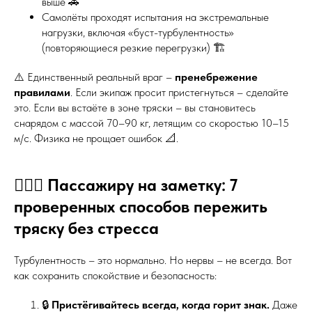
выше 🚗
Самолёты проходят испытания на экстремальные
нагрузки, включая «буст-турбулентность»
(повторяющиеся резкие перегрузки) 🏗️
⚠️ Единственный реальный враг –
пренебрежение
правилами
. Если экипаж просит пристегнуться – сделайте
это. Если вы встаёте в зоне тряски – вы становитесь
снарядом с массой 70–90 кг, летящим со скоростью 10–15
м/с. Физика не прощает ошибок 📐.
🧘‍♂️✅ Пассажиру на заметку: 7
проверенных способов пережить
тряску без стресса
Турбулентность – это нормально. Но нервы – не всегда. Вот
как сохранить спокойствие и безопасность:
🔒
Пристёгивайтесь всегда, когда горит знак.
Даже