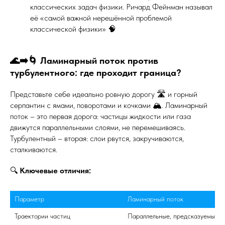
классических задач физики. Ричард Фейнман называл
её «самой важной нерешённой проблемой
классической физики» 🧠
🌊➡️🌀 Ламинарный поток против
турбулентного: где проходит граница?
Представьте себе идеально ровную дорогу 🛣️ и горный
серпантин с ямами, поворотами и кочками 🏔️. Ламинарный
поток – это первая дорога: частицы жидкости или газа
движутся параллельными слоями, не перемешиваясь.
Турбулентный – вторая: слои рвутся, закручиваются,
сталкиваются.
🔍
Ключевые отличия:
Параметр
Ламинарный поток
Траектории частиц
Параллельные, предсказуемые 