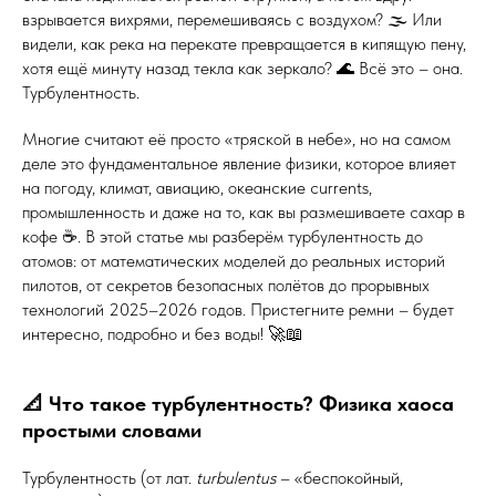
взрывается вихрями, перемешиваясь с воздухом? 🌫️ Или
видели, как река на перекате превращается в кипящую пену,
хотя ещё минуту назад текла как зеркало? 🌊 Всё это – она.
Турбулентность.
Многие считают её просто «тряской в небе», но на самом
деле это фундаментальное явление физики, которое влияет
на погоду, климат, авиацию, океанские currents,
промышленность и даже на то, как вы размешиваете сахар в
кофе ☕. В этой статье мы разберём турбулентность до
атомов: от математических моделей до реальных историй
пилотов, от секретов безопасных полётов до прорывных
технологий 2025–2026 годов. Пристегните ремни – будет
интересно, подробно и без воды! 🚀📖
📐 Что такое турбулентность? Физика хаоса
простыми словами
Турбулентность (от лат.
turbulentus
– «беспокойный,