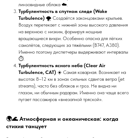
линзовидные облака ☁️.
Турбулентность в спутном следе (Wake
Turbulence)
🌪️ Создаётся законцовками крыльев.
Воздух перетекает с нижней зоны высокого давления
на верхнюю с низким, формируя мощные
вращающиеся вихри. Особенно опасна для лёгких
самолётов, следующих за тяжёлыми (B747, A380).
Именно поэтому диспетчеры выдерживают интервалы
⏱️.
Турбулентность ясного неба (Clear Air
Turbulence, CAT)
☀️ Самая коварная. Возникает на
высотах 8–12 км в зонах сильных сдвигов ветра (jet
streams), часто без облаков и гроз. Не видна ни
глазом, ни обычным радарам. Именно она чаще всего
пугает пассажиров «внезапной тряской».
🌍🌊 Атмосферная и океаническая: когда
стихия танцует