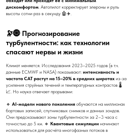
обходят или проходят её с минимальным
дискомфортом
. Автопилот корректирует элероны и руль
высоты сотни раз в секунду 🤖✈️.
🔭🌐 Прогнозирование
турбулентности: как технологии
спасают нервы и жизни
Климат меняется. Исследования 2023–2025 годов (в т.ч.
данные ECMWF и NASA) показывают:
интенсивность и
частота CAT растут на 15–20% в средних широтах
из-за
усиления струйных течений и температурных контрастов 🌡️
📈. Но наука отвечает прорывами:
🔹
AI-модели нового поколения
обучаются на миллионах
бортовых записей, спутниковых снимков и данных зондов.
Они предсказывают зоны турбулентности за 2–3 часа с
точностью до 5 км. 🔹
Квантовые симуляции
начинают
использоваться для расчёта многофазных потоков в