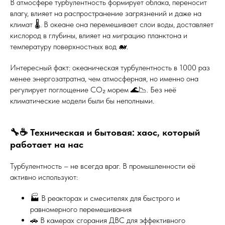
В атмосфере турбулентность формирует облака, переносит
влагу, влияет на распространение загрязнений и даже на
климат 🌡️. В океане она перемешивает слои воды, доставляет
кислород в глубины, влияет на миграцию планктона и
температуру поверхностных вод 🐋.
Интересный факт: океаническая турбулентность в 1000 раз
менее энергозатратна, чем атмосферная, но именно она
регулирует поглощение CO₂ морем 🌊📉. Без неё
климатические модели были бы неполными.
🔧☕ Техническая и бытовая: хаос, который
работает на нас
Турбулентность – не всегда враг. В промышленности её
активно используют:
🏭 В реакторах и смесителях для быстрого и
равномерного перемешивания
🚗 В камерах сгорания ДВС для эффективного