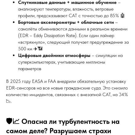
Спутниковые данные + машинное обучение
–
анализируют температуры, влажность, ветровые
профили, предсказывают CAT с точностью до 85% 🤖
Бортовые акселерометры + облачные сети
–
самолёты обмениваются данными в реальном времени
(EDR – Eddy Dissipation Rate). Если один лайнер
«встряхнуло», следующий получает предупреждение за
500 км ✈️📶
Цифровые двойники атмосферы
– симуляции на
суперкомпьютерах, учитывающие миллионы
параметров
В 2025 году EASA и FAA внедрили обязательную установку
EDR-сенсоров на все новые гражданские суда. Это снизило
количество инцидентов, связанных с внезапной CAT, на 34%
📉.
🛡️📈 Опасна ли турбулентность на
самом деле? Разрушаем страхи