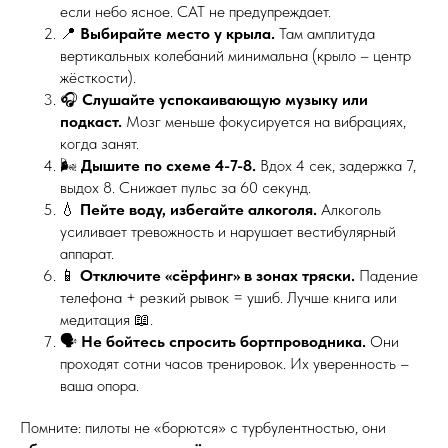
если небо ясное. CAT не предупреждает.
📍
Выбирайте место у крыла.
Там амплитуда
вертикальных колебаний минимальна (крыло – центр
жёсткости).
🎧
Слушайте успокаивающую музыку или
подкаст.
Мозг меньше фокусируется на вибрациях,
когда занят.
🌬️
Дышите по схеме 4-7-8.
Вдох 4 сек, задержка 7,
выдох 8. Снижает пульс за 60 секунд.
💧
Пейте воду, избегайте алкоголя.
Алкоголь
усиливает тревожность и нарушает вестибулярный
аппарат.
📱
Отключите «сёрфинг» в зонах тряски.
Падение
телефона + резкий рывок = ушиб. Лучше книга или
медитация 📖.
🗣️
Не бойтесь спросить бортпроводника.
Они
проходят сотни часов тренировок. Их уверенность –
ваша опора.
Помните: пилоты не «борются» с турбулентностью, они