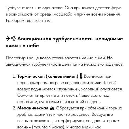
Турбулентность не одинакова. Она принимает десятки форм
в зависимости от среды, масштаба и причин возникновения.
Разберём главные типы.
✈️💨 Авиационная турбулентность: невидимые
«ямы» в небе
Пассажиры чаще всего сталкиваются именно с ней. Но
авиационная турбулентность делится на несколько подвидов:
Термическая (конвективная)
🌡️ Возникает при
неравномерном нагреве поверхности земли. Тёплый
воздух поднимается «пузырями», холодный опускается.
Самолёт «ныряет» в эти потоки. Чаще всего над
асфальтом, пустынями или в летний полдень.
Механическая
🏔️ Образуется при обтекании горных
хребтов, зданий или лесных массивов. Воздушные
волны отражаются, интерферируют, создают «горные
волны» (mountain waves). Иногда видны как