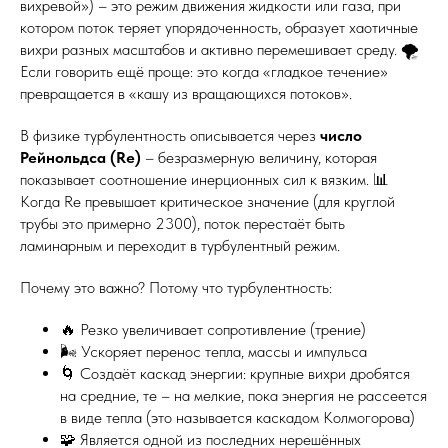
вихревой») – это режим движения жидкости или газа, при
котором поток теряет упорядоченность, образует хаотичные
вихри разных масштабов и активно перемешивает среду. 🌪️
Если говорить ещё проще: это когда «гладкое течение»
превращается в «кашу из вращающихся потоков».
В физике турбулентность описывается через
число
Рейнольдса (Re)
– безразмерную величину, которая
показывает соотношение инерционных сил к вязким. 📊
Когда Re превышает критическое значение (для круглой
трубы это примерно 2300), поток перестаёт быть
ламинарным и переходит в турбулентный режим.
Почему это важно? Потому что турбулентность:
🔥 Резко увеличивает сопротивление (трение)
🌬️ Ускоряет перенос тепла, массы и импульса
🌀 Создаёт каскад энергии: крупные вихри дробятся
на средние, те – на мелкие, пока энергия не рассеется
в виде тепла (это называется каскадом Колмогорова)
🧩 Является одной из последних нерешённых