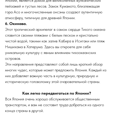
Японии, является домом для великолепных вулканических
пейзажей и густых лесов. Замок Кумамото, близлежащая
гора Асо и многочисленные онсэны создают аутентичную
атмосферу, типичную для древней Японии.
6.
Окинава.
Этот тропический архипелаг в самом сердце Тихого океана
славится своими пляжами с белым песком и кристально
чистой водой, такими как залив Кабира в Исигаки или пляж
Нишихама в Хатерума. Здесь вы откроете для себя
уникальную культуру с явным влиянием тихоокеанских
островов.
Эти направления представляют собой лишь краткий обзор
многих чудес, которые может предложить Япония. Каждый из
них добавляет важную часть в культурную, природную и
историческую головоломку этой очаровательной страны.
Как легко передвигаться по Японии?
Вся Япония очень хорошо обслуживается общественным
транспортом, и вам не составит труда добраться из одного
конца страны в другой.