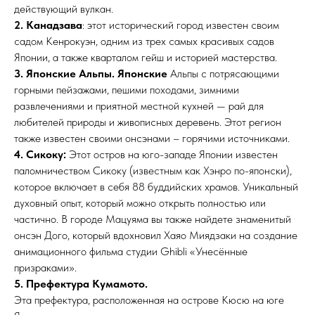
действующий вулкан.
2. Канадзава
: этот исторический город известен своим
садом Кенрокуэн, одним из трех самых красивых садов
Японии, а также кварталом гейш и историей мастерства.
3. Японские Альпы. Японские
Альпы с потрясающими
горными пейзажами, пешими походами, зимними
развлечениями и приятной местной кухней — рай для
любителей природы и живописных деревень. Этот регион
также известен своими онсэнами – горячими источниками.
4. Сикоку:
Этот остров на юго-западе Японии известен
паломничеством Сикоку (известным как Хэнро по-японски),
которое включает в себя 88 буддийских храмов. Уникальный
духовный опыт, который можно открыть полностью или
частично. В городе Мацуяма вы также найдете знаменитый
онсэн Дого, который вдохновил Хаяо Миядзаки на создание
анимационного фильма студии Ghibli «Унесённые
призраками».
5.
Префектура Кумамото.
Эта префектура, расположенная на острове Кюсю на юге