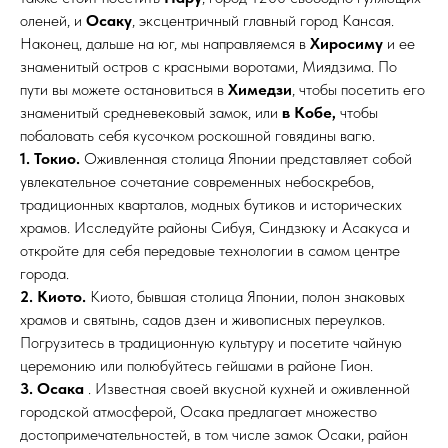
оленей, и
Осаку
, эксцентричный главный город Кансая.
Наконец, дальше на юг, мы направляемся в
Хиросиму
и ее
знаменитый остров с красными воротами, Миядзима. По
пути вы можете остановиться в
Химедзи
, чтобы посетить его
знаменитый средневековый замок, или
в Кобе,
чтобы
побаловать себя кусочком роскошной говядины вагю.
1. Токио.
Оживленная столица Японии представляет собой
увлекательное сочетание современных небоскребов,
традиционных кварталов, модных бутиков и исторических
храмов. Исследуйте районы Сибуя, Синдзюку и Асакуса и
откройте для себя передовые технологии в самом центре
города.
2. Киото.
Киото, бывшая столица Японии, полон знаковых
храмов и святынь, садов дзен и живописных переулков.
Погрузитесь в традиционную культуру и посетите чайную
церемонию или полюбуйтесь гейшами в районе Гион.
3. Осака
. Известная своей вкусной кухней и оживленной
городской атмосферой, Осака предлагает множество
достопримечательностей, в том числе замок Осаки, район