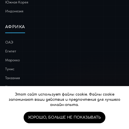
Южная Корея
Индонезия
АФРИКА
ОАЭ
Египет
Марокко
Тунис
Танзания
Кения
Этот сайт использует файлы cookie. Файлы cookie
Эфиопия
запоминают ваши действия и предпочтения для лучшего
Маврикий
онлайн-опыта.
ЮАР
ХОРОШО, БОЛЬШЕ НЕ ПОКАЗЫВАТЬ