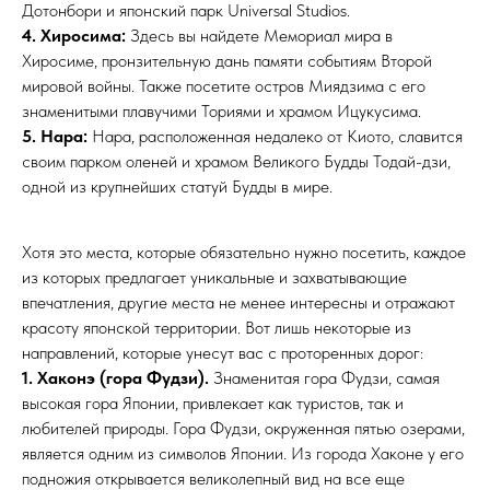
Дотонбори и японский парк Universal Studios.
4. Хиросима:
Здесь вы найдете Мемориал мира в
Хиросиме, пронзительную дань памяти событиям Второй
мировой войны. Также посетите остров Миядзима с его
знаменитыми плавучими Ториями и храмом Ицукусима.
5. Нара:
Нара, расположенная недалеко от Киото, славится
своим парком оленей и храмом Великого Будды Тодай-дзи,
одной из крупнейших статуй Будды в мире.
Хотя это места, которые обязательно нужно посетить, каждое
из которых предлагает уникальные и захватывающие
впечатления, другие места не менее интересны и отражают
красоту японской территории. Вот лишь некоторые из
направлений, которые унесут вас с проторенных дорог:
1. Хаконэ (гора Фудзи).
Знаменитая гора Фудзи, самая
высокая гора Японии, привлекает как туристов, так и
любителей природы. Гора Фудзи, окруженная пятью озерами,
является одним из символов Японии. Из города Хаконе у его
подножия открывается великолепный вид на все еще