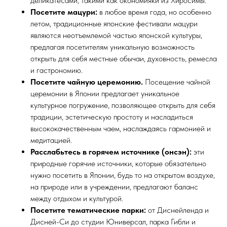
деликатесами, такими как окономияки из Хиросимы.
Посетите мацури:
в любое время года, но особенно
летом, традиционные японские фестивали мацури
являются неотъемлемой частью японской культуры,
предлагая посетителям уникальную возможность
открыть для себя местные обычаи, духовность, ремесла
и гастрономию.
Посетите чайную церемонию.
Посещение чайной
церемонии в Японии предлагает уникальное
культурное погружение, позволяющее открыть для себя
традиции, эстетическую простоту и насладиться
высококачественным чаем, наслаждаясь гармонией и
медитацией.
Расслабьтесь в горячем источнике (онсэн):
эти
природные горячие источники, которые обязательно
нужно посетить в Японии, будь то на открытом воздухе,
на природе или в учреждении, предлагают баланс
между отдыхом и культурой.
Посетите тематические парки:
от Диснейленда и
Дисней-Си до студии Юниверсал, парка Гибли и