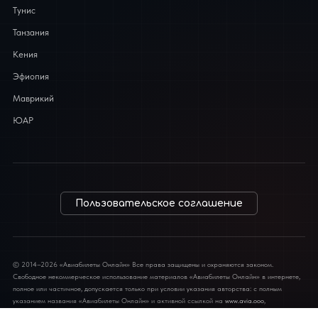
Тунис
Танзания
Кения
Эфиопия
Маврикий
ЮАР
Пользовательское соглашение
© 2014–2026 «Авиабилеты Онлайн» Все права защищены и охраняются законом.
Свободное некоммерческое использование материалов «Авиабилеты Онлайн» в интернете,
полное или частичное, допускается только при условии указания авторства: с полным
указанием названия «Авиабилеты Онлайн» и активной ссылкой на
www.avia.ooo
,
обязательной для каждого взятого текста. Во всех остальных случаях требуется письменное