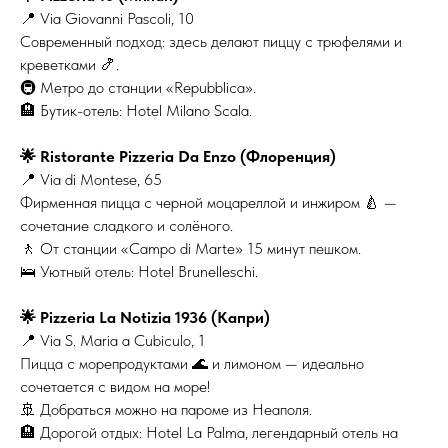
📍 Via Giovanni Pascoli, 10
Современный подход: здесь делают пиццу с трюфелями и
креветками 🍤.
🚇 Метро до станции «Repubblica».
🏨 Бутик-отель: Hotel Milano Scala.
🌟 Ristorante Pizzeria Da Enzo (Флоренция)
📍 Via di Montese, 65
Фирменная пицца с черной моцареллой и инжиром 🍐 —
сочетание сладкого и солёного.
🚶 От станции «Campo di Marte» 15 минут пешком.
🛌 Уютный отель: Hotel Brunelleschi.
🌟 Pizzeria La Notizia 1936 (Капри)
📍 Via S. Maria a Cubiculo, 1
Пицца с морепродуктами 🌊 и лимоном — идеально
сочетается с видом на море!
🚢 Добраться можно на пароме из Неаполя.
🏨 Дорогой отдых: Hotel La Palma, легендарный отель на