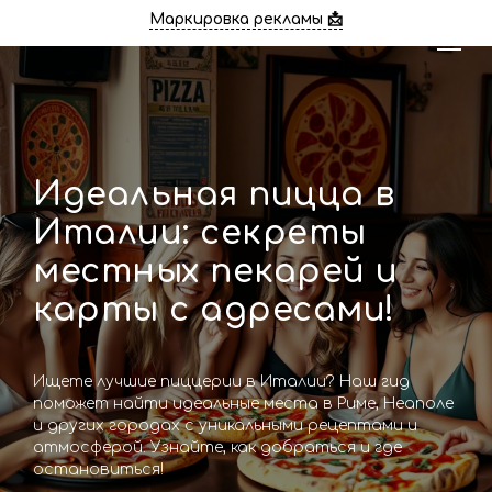
Маркировка рекламы 📩
Идеальная пицца в
Италии: секреты
местных пекарей и
карты с адресами!
Ищете лучшие пиццерии в Италии? Наш гид
поможет найти идеальные места в Риме, Неаполе
и других городах с уникальными рецептами и
атмосферой. Узнайте, как добраться и где
остановиться!