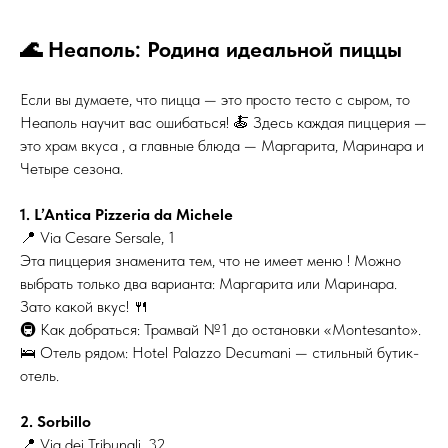
🌊 Неаполь: Родина идеальной пиццы
Если вы думаете, что пицца — это просто тесто с сыром, то
Неаполь научит вас ошибаться! 🍝 Здесь каждая пиццерия —
это храм вкуса , а главные блюда — Маргарита, Маринара и
Четыре сезона.
1. L’Antica Pizzeria da Michele
📍 Via Cesare Sersale, 1
Эта пиццерия знаменита тем, что не имеет меню ! Можно
выбрать только два варианта: Маргарита или Маринара.
Зато какой вкус! 🍴
🚇 Как добраться: Трамвай №1 до остановки «Montesanto».
🛌 Отель рядом: Hotel Palazzo Decumani — стильный бутик-
отель.
2. Sorbillo
📍 Via dei Tribunali, 32