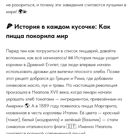
не разориться, и почему эти заведения считаются лучшими в
мире! 🌍💫
🍕 История в каждом кусочке: Как
пицца покорила мир
Перед тем как погрузиться в список пиццерий, давайте
вспомним, как всё начиналось! 📜 История пиццы уходит
корнями в Древний Египет, где люди впервые начали
использовать дрожжи для выпечки плоского хлеба. Позже
этот рецепт добрался до Греции и Рима, где добавили
оливковое масло, лук и травы. Но настоящая революция
произошла в Неаполе XVII века, когда пекари начали
украшать хлеб томатами — ингредиентом, привезённым из
Америки 🌎. А в 1889 году появилась пицца Маргарита,
названная в честь королевы Италии. Её цвета — красный
(томат), белый (моцарелла) и зелёный (базилик) — стали
символом итальянского флага 🇮🇹. Именно Неаполь
считается родиной современной пиццы!