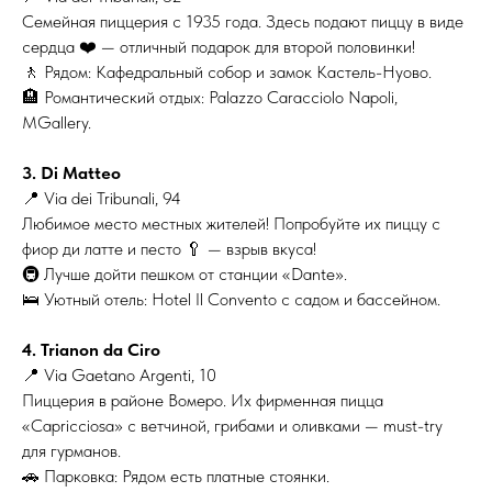
Семейная пиццерия с 1935 года. Здесь подают пиццу в виде
сердца ❤️ — отличный подарок для второй половинки!
🚶 Рядом: Кафедральный собор и замок Кастель-Нуово.
🏨 Романтический отдых: Palazzo Caracciolo Napoli,
MGallery.
3. Di Matteo
📍 Via dei Tribunali, 94
Любимое место местных жителей! Попробуйте их пиццу с
фиор ди латте и песто 🥄 — взрыв вкуса!
🚇 Лучше дойти пешком от станции «Dante».
🛌 Уютный отель: Hotel Il Convento с садом и бассейном.
4. Trianon da Ciro
📍 Via Gaetano Argenti, 10
Пиццерия в районе Вомеро. Их фирменная пицца
«Capricciosa» с ветчиной, грибами и оливками — must-try
для гурманов.
🚗 Парковка: Рядом есть платные стоянки.