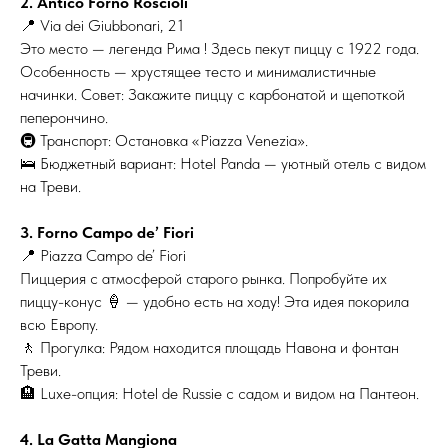
2. Antico Forno Roscioli
📍 Via dei Giubbonari, 21
Это место — легенда Рима ! Здесь пекут пиццу с 1922 года.
Особенность — хрустящее тесто и минималистичные
начинки. Совет: Закажите пиццу с карбонатой и щепоткой
пеперончино.
🚇 Транспорт: Остановка «Piazza Venezia».
🛌 Бюджетный вариант: Hotel Panda — уютный отель с видом
на Треви.
3. Forno Campo de’ Fiori
📍 Piazza Campo de’ Fiori
Пиццерия с атмосферой старого рынка. Попробуйте их
пиццу-конус 🍦 — удобно есть на ходу! Эта идея покорила
всю Европу.
🚶 Прогулка: Рядом находится площадь Навона и фонтан
Треви.
🏨 Luxe-опция: Hotel de Russie с садом и видом на Пантеон.
4. La Gatta Mangiona