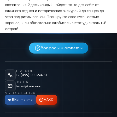
впечатления. Здесь каждый найдет что-то для себя: от
пляжного отдыха и исторических экскурсий до танцев до
утра под ритмы сальсы. Планируйте свое путешествие
заранее, и вы обязательно влюбитесь в этот удивительный
остров!
Вопросы и ответы
ТЕЛЕФОН
+7 (495) 500-54-31
ПОЧТА
travel@avia.ooo
МЫ В СОЦСЕТЯХ
ВКонтакте
МАКС