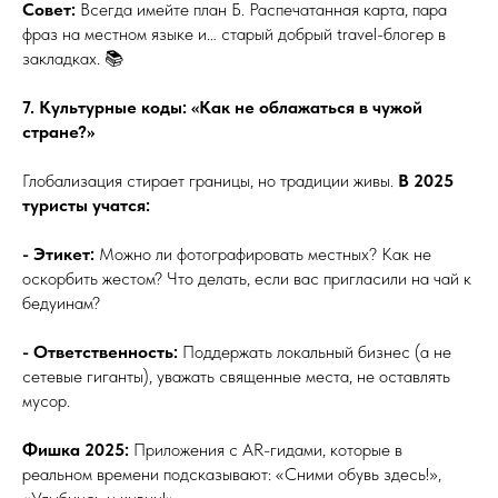
Совет:
Всегда имейте план Б. Распечатанная карта, пара
фраз на местном языке и… старый добрый travel-блогер в
закладках. 📚
7. Культурные коды: «Как не облажаться в чужой
стране?»
Глобализация стирает границы, но традиции живы.
В 2025
туристы учатся:
- Этикет:
Можно ли фотографировать местных? Как не
оскорбить жестом? Что делать, если вас пригласили на чай к
бедуинам?
- Ответственность:
Поддержать локальный бизнес (а не
сетевые гиганты), уважать священные места, не оставлять
мусор.
Фишка 2025:
Приложения с AR-гидами, которые в
реальном времени подсказывают: «Сними обувь здесь!»,