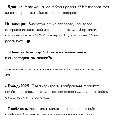
- Данные:
Надёжен ли сайт бронирования? Не превратится
ли ваша кредитка в биткоины для хакеров?
Инновации:
Биометрические паспорта, квантовое
шифрование платежей и отели с роботами-уборщиками,
которые убивают 99,9% бактерий. Футуристично? Уже
реальность! 🤖
5. Опыт vs Комфорт: «Спать в гамаке или в
пятизвёздочном люксе?»
Раньше мы искали мягкие кровати и бассейны. Теперь —
эмоции!
- Тренд-2025:
Отели-призраки в заброшенных замках,
ночёвки в стеклянных куполах под северным сиянием, рейсы
с медитациями в облаках.
- Проблема:
Романтика «дикого» отдыха часто бьёт по
комфорту. Холодный душ в эко-домике или джакузи с