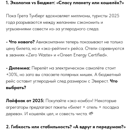
1. Экология vs Бюджет: «Спасу планету или кошелёк?»
Пока Грета Тунберг вдохновляет миллионы, туристы 2025
года разрываются между желанием сэкономить и
угрызениями совести из-за углеродного следа.
- Что нового?
Авиакомпании теперь показывают не только
цену билета, но и «эко-рейтинг» рейса. Отели соревнуются
в званиях «Zero Waste» и «Green Energy Certified».
- Дилемма:
Перелёт на электрическом самолёте стоит
+30%, но зато вы спасаете полярных мишек. А бюджетный
рейс оставит углеродный след размером с Эверест.
Что
выбрать?
Лайфхак от 2025:
Покупайте «эко-комбо»! Некоторые
агрегаторы предлагают пакеты «билет + отель + посадка
дерева». И кошелёк цел, и совесть чиста. 🌱
2. Гибкость или стабильность? «А вдруг я передумаю?»