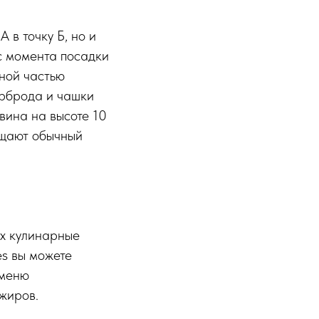
 в точку Б, но и
с момента посадки
жной частью
терброда и чашки
вина на высоте 10
ащают обычный
Их кулинарные
es вы можете
 меню
жиров.