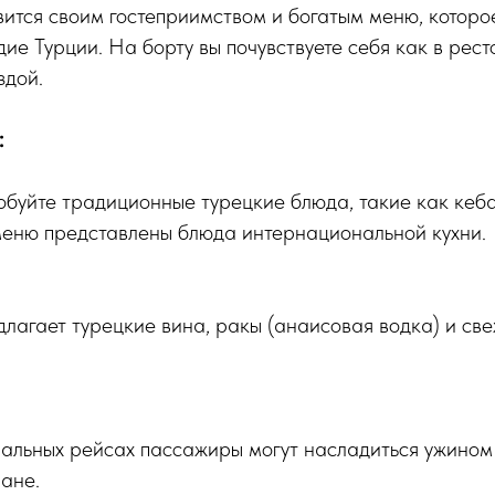
славится своим гостеприимством и богатым меню, котор
ие Турции. На борту вы почувствуете себя как в рест
здой.
:
буйте традиционные турецкие блюда, такие как кеба
меню представлены блюда интернациональной кухни.
редлагает турецкие вина, ракы (анаисовая водка) и с
альных рейсах пассажиры могут насладиться ужином 
ране.