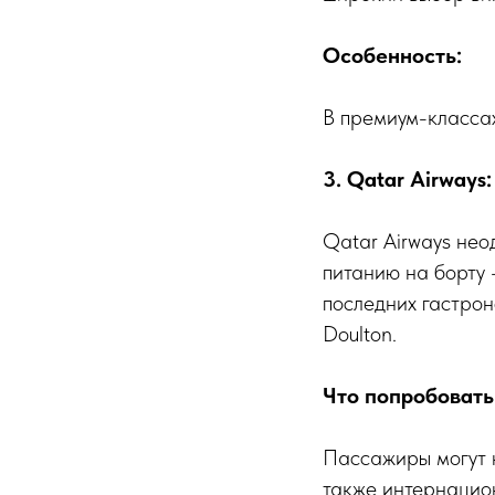
Особенность:
В премиум-классах
3. Qatar Airways
Qatar Airways нео
питанию на борту 
последних гастрон
Doulton.
Что попробовать
Пассажиры могут н
также интернацио