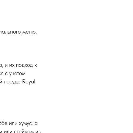
иального меню.
 и их подход к
я с учетом
й посуде Royal
бе или хумус, а
 или стейком из