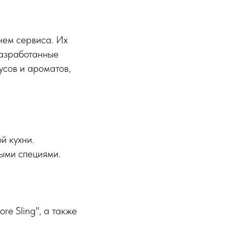
нем сервиса. Их
разработанные
сов и ароматов,
й кухни.
ными специями.
re Sling", а также