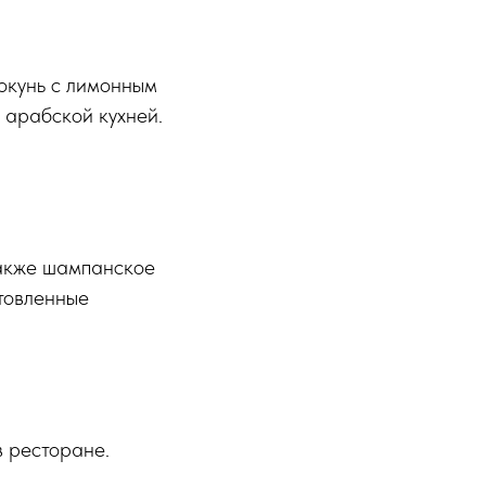
окунь с лимонным
 арабской кухней.
также шампанское
товленные
в ресторане.