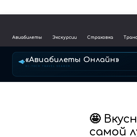
Авиабилеты
Экскурсии
Страховка
Тран
«Авиабилеты Онлайн»
HI-TECH TRAVEL SEARCH
🤩 Вкус
самой л