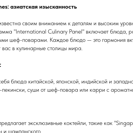
lines: азиатская изысканность
s известна своим вниманием к деталям и высоким уров
мма "International Culinary Panel" включает блюда, 
ыми шеф-поварами. Каждое блюдо — это гармония вку
 вас в кулинарные столицы мира.
:
ебя блюда китайской, японской, индийской и западно
-пекински, суши от шеф-повара или карри с аромат
 предлагает эксклюзивные коктейли, такие как "Singapo
н и шампанского.