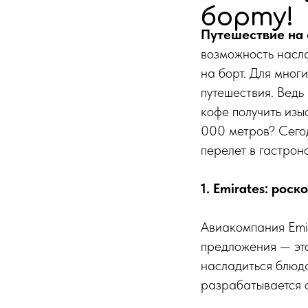
борту!
Путешествие на
возможность насла
на борт. Для мног
путешествия. Ведь
кофе получить изы
000 метров? Сего
перелет в гастро
1. Emirates: рос
Авиакомпания Emi
предложения — это
насладиться блюд
разрабатывается с