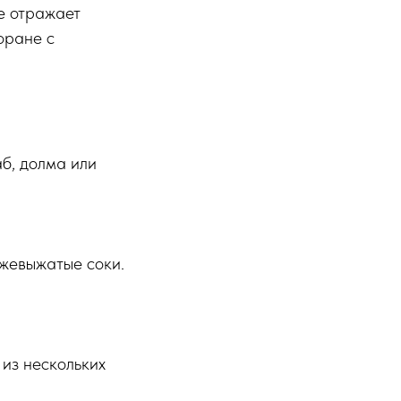
ое отражает
оране с
б, долма или
вежевыжатые соки.
из нескольких