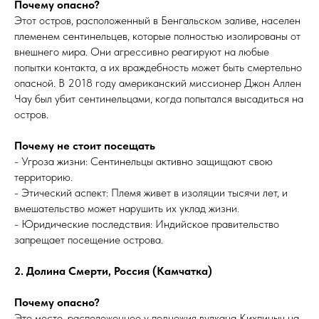
Почему опасно?
Этот остров, расположенный в Бенгальском заливе, населен
племенем сентинельцев, которые полностью изолированы от
внешнего мира. Они агрессивно реагируют на любые
попытки контакта, а их враждебность может быть смертельно
опасной. В 2018 году американский миссионер Джон Аллен
Чау был убит сентинельцами, когда попытался высадиться на
остров.
Почему не стоит посещать
- Угроза жизни: Сентинельцы активно защищают свою
территорию.
- Этический аспект: Племя живет в изоляции тысячи лет, и
вмешательство может нарушить их уклад жизни.
- Юридические последствия: Индийское правительство
запрещает посещение острова.
2. Долина Смерти, Россия (Камчатка)
Почему опасно?
Это место, расположенное у подножия вулкана Кихпиныч на