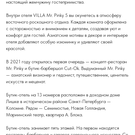
настоящий жемчужину гостеприимства.
Внутри отеля VILLA Mr. Pinky 5 вы окунетесь в атмосферу
восточного роскошного отдыха. Каждая комната оформлена
с осторожностью и вниманием к деталям, создавая уют и
комфорт для гостей. Азиатские мотивы в декоре и интерьере
отеля добавляют особую изюминку и удивляют своей
красотой.
В 2021 году открылась первая очередь — концепт-ресторан
Mr. Pinky и бутик-барбершоп Cut-Ok. Выдуманный Mr. Pinky
— азиатский визионер и гедонист, путешественник, ценитель
искусств и меценат.
Бутик-отель на 13 номеров расположен в доходном доме
Лишке в историческом районе Санкт-Петербурга —
Коломне. Рядом — Семимостье, Новая Голландия,
Мариинский театр, квартира А. Блока.
Бутик-отель занимает пять этажей. На первом находятся
ресторан, барбершоп и галерея современного искусства. Со