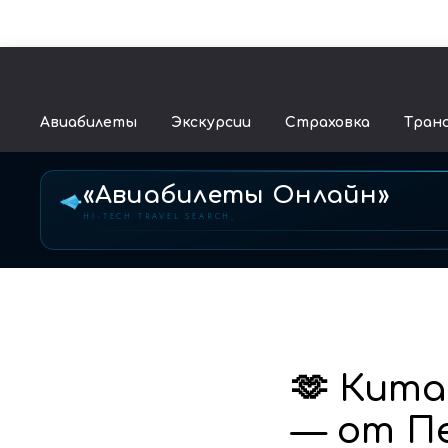
Авиабилеты
Экскурсии
Страховка
Тран
«Авиабилеты Онлайн»
HI-TECH TRAVEL SEARCH
🫶 Кита
— от П