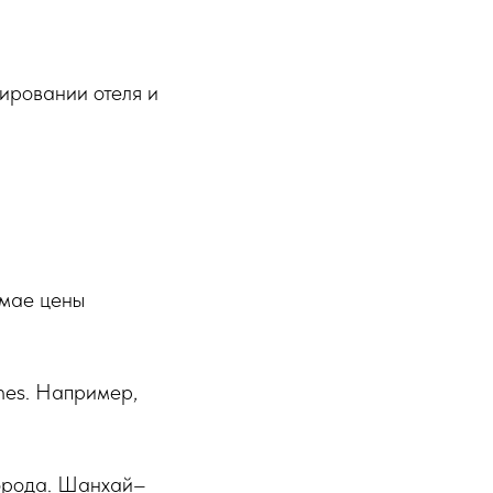
ировании отеля и
 мае цены
nes. Например,
города. Шанхай–