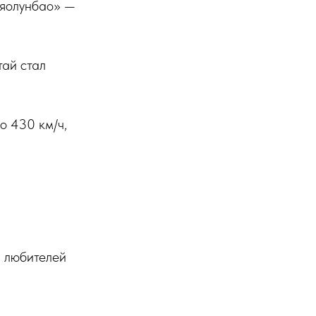
сяолунбао» —
тай стал
о 430 км/ч,
 любителей