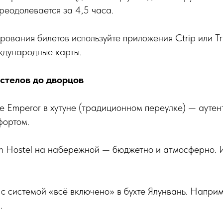
преодолевается за 4,5 часа.
ования билетов используйте приложения Ctrip или Tr
дународные карты.
хостелов до дворцов
e Emperor в хутуне (традиционном переулке) — аутен
фортом.
n Hostel на набережной — бюджетно и атмосферно. И
с системой «всё включено» в бухте Ялунвань. Наприме
.