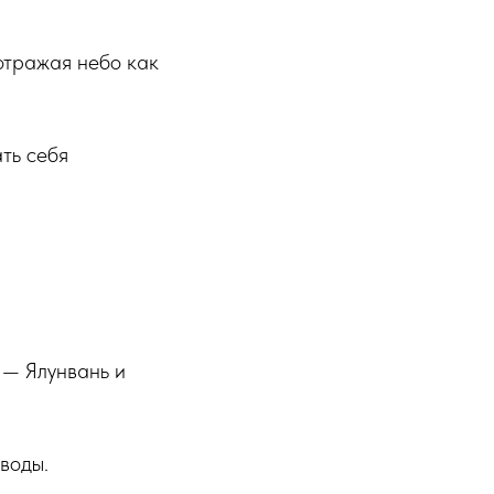
отражая небо как
ть себя
 — Ялунвань и
воды.