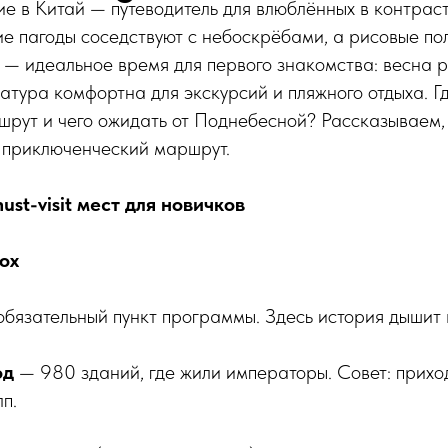
е в Китай — путеводитель для влюблённых в контрас
ие пагоды соседствуют с небоскрёбами, а рисовые по
 — идеальное время для первого знакомства: весна 
атура комфортна для экскурсий и пляжного отдыха. Гд
шрут и чего ожидать от Поднебесной? Рассказываем
в приключенческий маршрут.
must-visit мест для новичков
ох
бязательный пункт программы. Здесь история дышит 
од
— 980 зданий, где жили императоры. Совет: прихо
п.