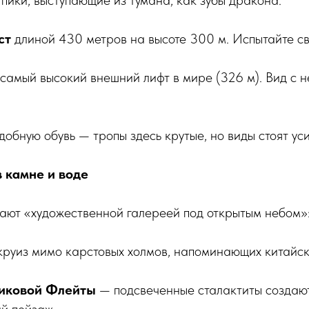
пики, выступающие из тумана, как зубы дракона.
ст
длиной 430 метров на высоте 300 м. Испытайте св
самый высокий внешний лифт в мире (326 м). Вид с н
добную обувь — тропы здесь крутые, но виды стоят ус
в камне и воде
вают «художественной галереей под открытым небом»
руиз мимо карстовых холмов, напоминающих китайск
никовой Флейты
— подсвеченные сталактиты создаю