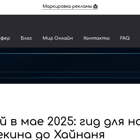
Маркировка рекламы 📩
сфер
Блог
Мир Онлайн
Контакты
FAQ
й в мае 2025: гид для н
екина до Хайнаня