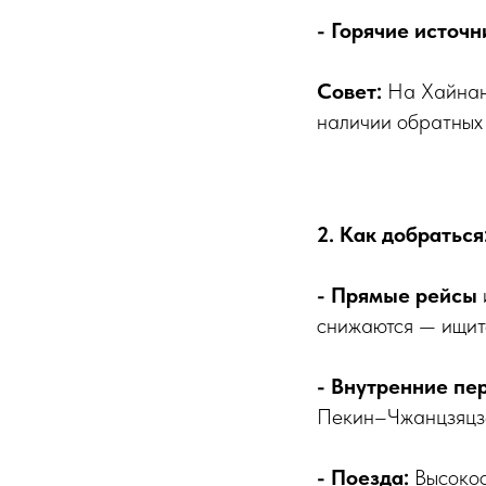
- Горячие источ
Совет:
На Хайнан
наличии обратных 
2. Как добраться
- Прямые рейсы
снижаются — ищите
- Внутренние пе
Пекин–Чжанцзяцзе
- Поезда:
Высокос