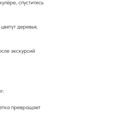
улёре, спуститесь
цветут деревья,
осле экскурсий
т:
етка превращает