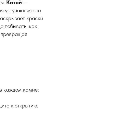
ты.
Китай
—
ля уступают место
раскрывает краски
е побывать, как
, превращая
в каждом камне:
дите к открытию,