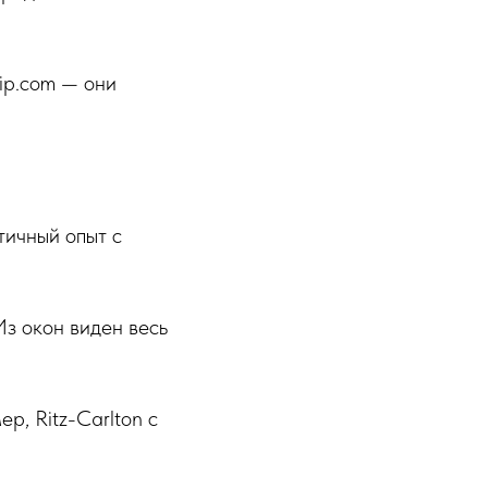
ip.com — они
тичный опыт с
з окон виден весь
р, Ritz-Carlton с