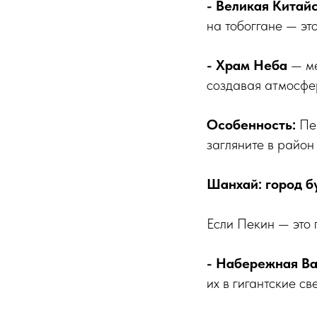
- Великая Китай
на тобоггане — эт
- Храм Неба
— ме
создавая атмосфе
Особенность:
Пек
загляните в район
Шанхай: город б
Если Пекин — это 
- Набережная В
их в гигантские св