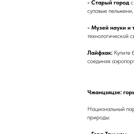
- Старый город
с
суповые пельмени, 
- Музей науки и 
технологической 
Лайфхак:
Купите б
соединяя аэропорт
Чжанцзяцзе: гор
Национальный пар
природы: