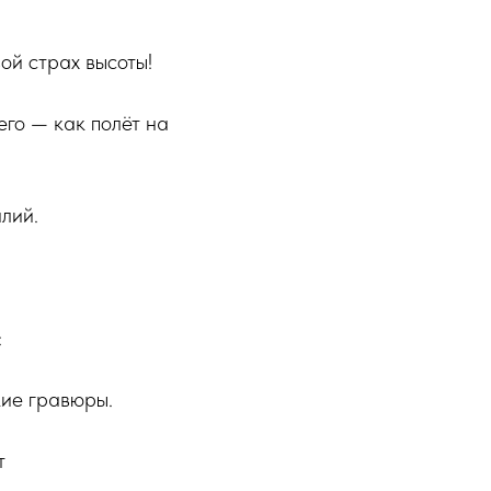
ой страх высоты!
его — как полёт на
илий.
:
ие гравюры.
т