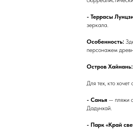
сюрреалистически
- Террасы Лунцз
зеркала.
Особенность:
Зде
персонажем древн
Остров Хайнань
Для тех, кто хочет
- Санья
— пляжи с
Дадунхай.
- Парк «Край све