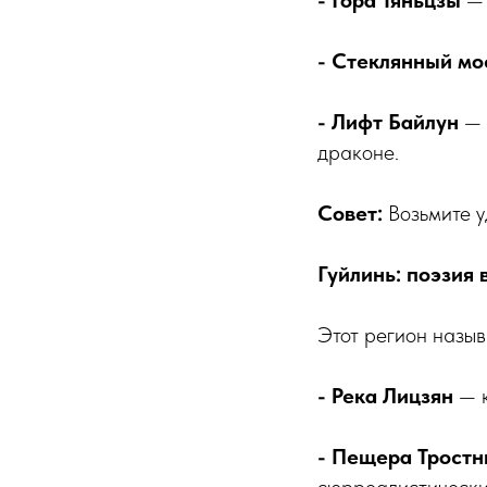
- Гора Тяньцзы
— 
- Стеклянный мо
- Лифт Байлун
— 
драконе.
Совет:
Возьмите у
Гуйлинь: поэзия 
Этот регион назы
- Река Лицзян
— к
- Пещера Трост