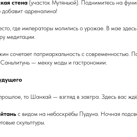
ская стена
(участок Мутяньюй). Поднимитесь на фуник
о добавит адреналина!
сто, где императоры молились о урожае. В мае здесь 
ру медитации.
ин сочетает патриархальность с современностью. П
 Саньлитунь — мекку моды и гастрономии.
удущего
прошлое, то Шанхай — взгляд в завтра. Здесь вас ждё
айтань
с видом на небоскрёбы Пудуна. Ночная подсв
етовые скульптуры.