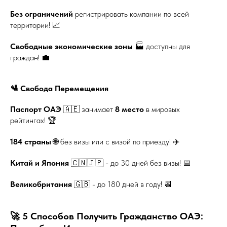
Без ограничений
регистрировать компании по всей
территории! 📈
Свободные экономические зоны
🏭 доступны для
граждан! 💼
🛂 Свобода Перемещения
Паспорт ОАЭ
🇦🇪 занимает
8 место
в мировых
рейтингах! 🏆
184 страны
🌐 без визы или с визой по приезду! ✈️
Китай и Япония
🇨🇳🇯🇵 - до 30 дней без визы! 📅
Великобритания
🇬🇧 - до 180 дней в году! 📆
🚀 5 Способов Получить Гражданство ОАЭ: