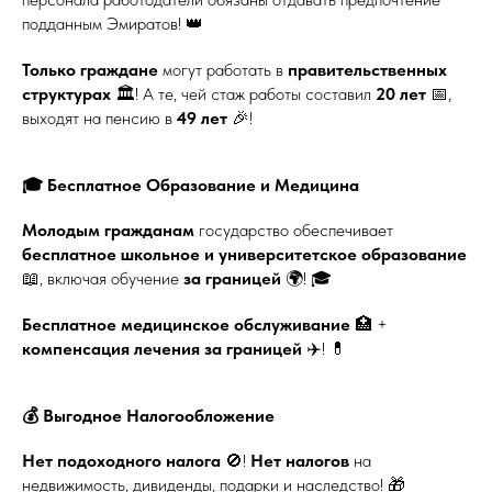
подданным Эмиратов! 👑
Только граждане
могут работать в
правительственных
структурах
🏛️! А те, чей стаж работы составил
20 лет
📅,
выходят на пенсию в
49 лет
🎉!
🎓 Бесплатное Образование и Медицина
Молодым гражданам
государство обеспечивает
бесплатное школьное и университетское образование
📖, включая обучение
за границей
🌍! 🎓
Бесплатное медицинское обслуживание
🏥 +
компенсация лечения за границей
✈️! 💊
💰 Выгодное Налогообложение
Нет подоходного налога
🚫!
Нет налогов
на
недвижимость, дивиденды, подарки и наследство! 🎁