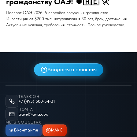
гражданству ОАЭ! 🍀🇦🇪
🚀
Паспорт ОАЭ 2026: 5 способов получения гражданства.
Инвестиции от $200 тыс, натурализация 30 лет, брак, достижения.
Актуальные условия, требования, стоимость. Полное руководство.
Вопросы и ответы
ТЕЛЕФОН
+7 (495) 500-54-31
ПОЧТА
travel@avia.ooo
МЫ В СОЦСЕТЯХ
ВКонтакте
МАКС