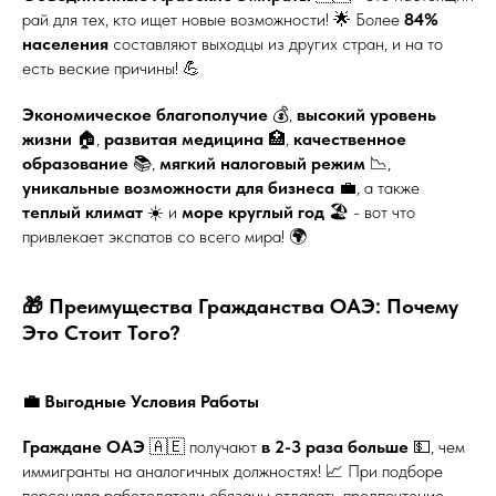
рай для тех, кто ищет новые возможности! 🌟 Более
84%
населения
составляют выходцы из других стран, и на то
есть веские причины! 💪
Экономическое благополучие
💰,
высокий уровень
жизни
🏠,
развитая медицина
🏥,
качественное
образование
📚,
мягкий налоговый режим
📉,
уникальные возможности для бизнеса
💼, а также
теплый климат
☀️ и
море круглый год
🏖️ - вот что
привлекает экспатов со всего мира! 🌍
🎁 Преимущества Гражданства ОАЭ: Почему
Это Стоит Того?
💼 Выгодные Условия Работы
Граждане ОАЭ
🇦🇪 получают
в 2-3 раза больше
💵, чем
иммигранты на аналогичных должностях! 📈 При подборе
персонала работодатели обязаны отдавать предпочтение