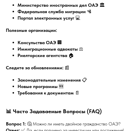
Министерство иностранных дел ОАЭ
🏛️
Федеральная служба миграции
🛂
Портал электронных услуг
💻
Полезные организации:
Консульства ОАЭ
🏢
Иммиграционные адвокаты
⚖️
Риелторские агентства
🏠
Следите за обновлениями:
📰
Законодательные изменения
📋
Новые программы
🆕
Требования к документам
📄
📊 Часто Задаваемые Вопросы (FAQ)
Вопрос 1:
🤔 Можно ли иметь двойное гражданство ОАЭ?
Ответ:
✅ Да, если получено за инвестиции или достижения!