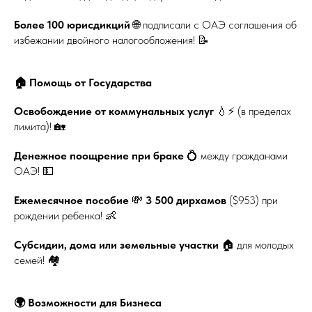
Более 100 юрисдикций
🌐 подписали с ОАЭ соглашения об
избежании двойного налогообложения! 📝
🏠 Помощь от Государства
Освобождение от коммунальных услуг
💧⚡ (в пределах
лимита)! 🏡
Денежное поощрение при браке
💍 между гражданами
ОАЭ! 💵
Ежемесячное пособие
💸
3 500 дирхамов
($953) при
рождении ребенка! 👶
Субсидии, дома или земельные участки
🏠 для молодых
семей! 🏘️
🌍 Возможности для Бизнеса