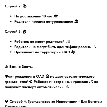
Случай 2:
📚
По достижении 18 лет
🎓
Родители прошли натурализацию
🏛️
Случай 3:
🏠
Ребенок не знает родителей
🤷‍♂️
Родители не могут быть идентифицированы
🔍
Проживает на территории ОАЭ
🏘️
⚠️ Важно Знать:
Факт рождения в ОАЭ
🏥
не дает автоматического
гражданства
! 🚫
Ребенок иностранных граждан
👶
не
получает паспорт автоматически
! 🛂
💎 Способ 4: Гражданство за Инвестиции - Для Богатых
Инвесторов