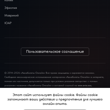
Кения
Эфиопия
Маврикий
ЮАР
Пользовательское соглашение
© 2014–2026 «Авиабилеты Онлайн» Все права защищены и охраняются законом.
Свободное некоммерческое использование материалов «Авиабилеты Онлайн» в интернете,
полное или частичное, допускается только при условии указания авторства: с полным
указанием названия «Авиабилеты Онлайн» и активной ссылкой на
www.avia.ooo
,
обязательной для каждого взятого текста. Во всех остальных случаях требуется письменное
разрешение редакции. Полная или частичная перепечатка материалов в традиционных
Этот сайт использует файлы cookie. Файлы cookie
СМИ допускается только с письменного разрешения редакции.
запоминают ваши действия и предпочтения для лучшего
онлайн-опыта.