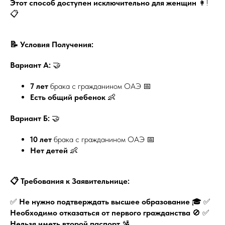
Этот способ доступен исключительно для женщин
👩!
📋
📝 Условия Получения:
Вариант А:
🤝
7 лет
брака с гражданином ОАЭ 📅
Есть общий ребенок
👶
Вариант Б:
🤝
10 лет
брака с гражданином ОАЭ 📅
Нет детей
👶
📋 Требования к Заявительнице:
✅
Не нужно подтверждать высшее образование
🎓 ✅
Необходимо отказаться от первого гражданства
🚫 ✅
Нельзя иметь второй паспорт
🛂