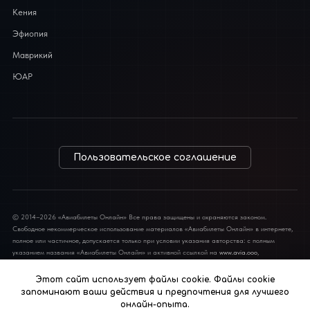
Кения
Эфиопия
Маврикий
ЮАР
Пользовательское соглашение
© 2014–2026 «Авиабилеты Онлайн» Все права защищены и охраняются законом.
Свободное некоммерческое использование материалов «Авиабилеты Онлайн» в интернете,
полное или частичное, допускается только при условии указания авторства: с полным
указанием названия «Авиабилеты Онлайн» и активной ссылкой на
www.avia.ooo
,
обязательной для каждого взятого текста. Во всех остальных случаях требуется письменное
разрешение редакции. Полная или частичная перепечатка материалов в традиционных
Этот сайт использует файлы cookie. Файлы cookie
СМИ допускается только с письменного разрешения редакции.
запоминают ваши действия и предпочтения для лучшего
онлайн-опыта.