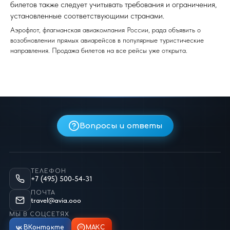
билетов также следует учитывать требования и ограничения,
установленные соответствующими странами.
Аэрофлот, флагманская авиакомпания России, рада объявить о
возобновлении прямых авиарейсов в популярные туристические
направления. Продажа билетов на все рейсы уже открыта.
Вопросы и ответы
ТЕЛЕФОН
+7 (495) 500-54-31
ПОЧТА
travel@avia.ooo
МЫ В СОЦСЕТЯХ
ВКонтакте
МАКС