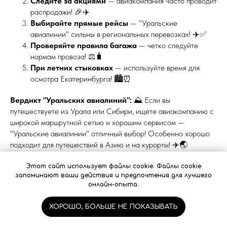
Следите за акциями
— авиакомпания часто проводит
распродажи! 🎉✈️
Выбирайте прямые рейсы
— "Уральские
авиалинии" сильны в региональных перевозках! ✈️✅
Проверяйте правила багажа
— четко следуйте
нормам провоза! ⚖️🧳
При летних стыковках
— используйте время для
осмотра Екатеринбурга! 🏙️⏰
Вердикт "Уральских авиалиний":
⛰️ Если вы
путешествуете из Урала или Сибири, ищете авиакомпанию с
широкой маршрутной сетью и хорошим сервисом —
"Уральские авиалинии" отличный выбор! Особенно хорошо
подходит для путешествий в Азию и на курорты! ✈️🌏
Этот сайт использует файлы cookie. Файлы cookie
🛫 6. UTair — ВЕТЕРАН РОССИЙСКОЙ
запоминают ваши действия и предпочтения для лучшего
онлайн-опыта.
АВИАЦИИ 🛫
ХОРОШО, БОЛЬШЕ НЕ ПОКАЗЫВАТЬ
📜 БОГАТАЯ ИСТОРИЯ