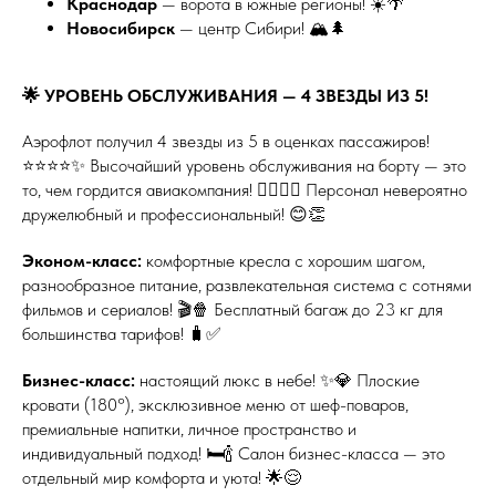
Краснодар
— ворота в южные регионы! ☀️🌴
Новосибирск
— центр Сибири! 🏔️🌲
🌟 УРОВЕНЬ ОБСЛУЖИВАНИЯ — 4 ЗВЕЗДЫ ИЗ 5!
Аэрофлот получил 4 звезды из 5 в оценках пассажиров!
⭐⭐⭐⭐✨ Высочайший уровень обслуживания на борту — это
то, чем гордится авиакомпания! 👨‍✈️👩‍✈️ Персонал невероятно
дружелюбный и профессиональный! 😊👏
Эконом-класс:
комфортные кресла с хорошим шагом,
разнообразное питание, развлекательная система с сотнями
фильмов и сериалов! 🎬🍿 Бесплатный багаж до 23 кг для
большинства тарифов! 🧳✅
Бизнес-класс:
настоящий люкс в небе! ✨💎 Плоские
кровати (180°), эксклюзивное меню от шеф-поваров,
премиальные напитки, личное пространство и
индивидуальный подход! 🛏️🍾 Салон бизнес-класса — это
отдельный мир комфорта и уюта! 🌟😌