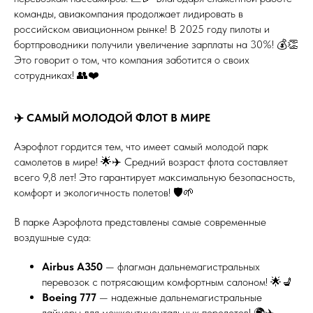
команды, авиакомпания продолжает лидировать в
российском авиационном рынке! В 2025 году пилоты и
бортпроводники получили увеличение зарплаты на 30%! 💰👏
Это говорит о том, что компания заботится о своих
сотрудниках! 👥❤️
✈️ САМЫЙ МОЛОДОЙ ФЛОТ В МИРЕ
Аэрофлот гордится тем, что имеет самый молодой парк
самолетов в мире! 🌟✈️ Средний возраст флота составляет
всего 9,8 лет! Это гарантирует максимальную безопасность,
комфорт и экологичность полетов! 🛡️🌱
В парке Аэрофлота представлены самые современные
воздушные суда:
Airbus A350
— флагман дальнемагистральных
перевозок с потрясающим комфортным салоном! 🌟💺
Boeing 777
— надежные дальнемагистральные
лайнеры для межконтинентальных перелетов! 🌍✈️