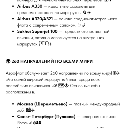
Airbus A330
— идеальные самолеты для
среднемагистральных маршрутов! 🔄✈️
Airbus A320/A321
— основа среднемагистрального
флота с современным салоном! ✨💺
Sukhoi Superjet 100
— гордость отечественной
авиации, активно используется на внутренних
маршрутах! 🇷🇺✈️
🌍 260 НАПРАВЛЕНИЙ ПО ВСЕМУ МИРУ!
Аэрофлот обслуживает 260 направлений по всему миру! 🌐✈️
Это самый широкий маршрутный план среди всех
российских авиакомпаний! 🗺️🌟 Основные хабы
расположены в:
Москва (Шереметьево)
— главный международный
хаб! 🏙️✈️
Санкт-Петербург (Пулково)
— северная столица
России! ❄️🏰