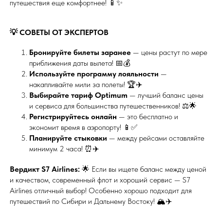
путешествия еще комфортнее! 📱✨
💡 СОВЕТЫ ОТ ЭКСПЕРТОВ
Бронируйте билеты заранее
— цены растут по мере
приближения даты вылета! 📅💰
Используйте программу лояльности
—
накапливайте мили за полеты! 🏆✈️
Выбирайте тариф Optimum
— лучший баланс цены
и сервиса для большинства путешественников! ⚖️🌟
Регистрируйтесь онлайн
— это бесплатно и
экономит время в аэропорту! 📱✅
Планируйте стыковки
— между рейсами оставляйте
минимум 2 часа! ⏰✈️
Вердикт S7 Airlines:
🌟 Если вы ищете баланс между ценой
и качеством, современный флот и хороший сервис — S7
Airlines отличный выбор! Особенно хорошо подходит для
путешествий по Сибири и Дальнему Востоку! 🏔️✈️