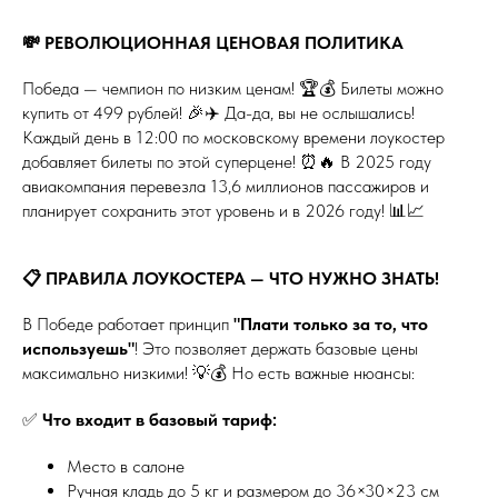
💸 РЕВОЛЮЦИОННАЯ ЦЕНОВАЯ ПОЛИТИКА
Победа — чемпион по низким ценам! 🏆💰 Билеты можно
купить от 499 рублей! 🎉✈️ Да-да, вы не ослышались!
Каждый день в 12:00 по московскому времени лоукостер
добавляет билеты по этой суперцене! ⏰🔥 В 2025 году
авиакомпания перевезла 13,6 миллионов пассажиров и
планирует сохранить этот уровень и в 2026 году! 📊📈
📋 ПРАВИЛА ЛОУКОСТЕРА — ЧТО НУЖНО ЗНАТЬ!
В Победе работает принцип
"Плати только за то, что
используешь"
! Это позволяет держать базовые цены
максимально низкими! 💡💰 Но есть важные нюансы:
✅
Что входит в базовый тариф:
Место в салоне
Ручная кладь до 5 кг и размером до 36×30×23 см