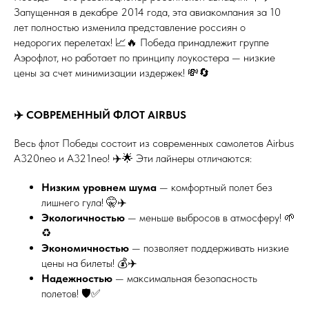
Запущенная в декабре 2014 года, эта авиакомпания за 10
лет полностью изменила представление россиян о
недорогих перелетах! 📈🔥 Победа принадлежит группе
Аэрофлот, но работает по принципу лоукостера — низкие
цены за счет минимизации издержек! 💸🔄
✈️ СОВРЕМЕННЫЙ ФЛОТ AIRBUS
Весь флот Победы состоит из современных самолетов Airbus
A320neo и A321neo! ✈️🌟 Эти лайнеры отличаются:
Низким уровнем шума
— комфортный полет без
лишнего гула! 🤫✈️
Экологичностью
— меньше выбросов в атмосферу! 🌱
♻️
Экономичностью
— позволяет поддерживать низкие
цены на билеты! 💰✈️
Надежностью
— максимальная безопасность
полетов! 🛡️✅