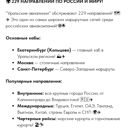
🌍 229 НАПРАВЛЕНИЙ ПО РОССИИ И МИРУ!
"Уральские авиалинии" обслуживают 229 направлений! 🗺️
✈️ Это один из самых широких маршрутных сетей среди
российских авиакомпаний! 🌐🌟
Основные хабы:
Екатеринбург (Кольцово)
— главный хаб в
Уральском регионе! ⛰️✈️
Москва
— столичные направления
Санкт-Петербург
— Северо-Западные маршруты
Популярные направления:
Внутренние:
все крупные города России, от
Калининграда до Владивостока! 🇷🇺✈️
Международные:
Турция, Египет, ОАЭ, Таиланд,
Вьетнам, Китай, страны Европы и СНГ! 🌍✈️
Чартерные рейсы:
морские курорты и горнолыжные
курорты! 🏖️⛷️