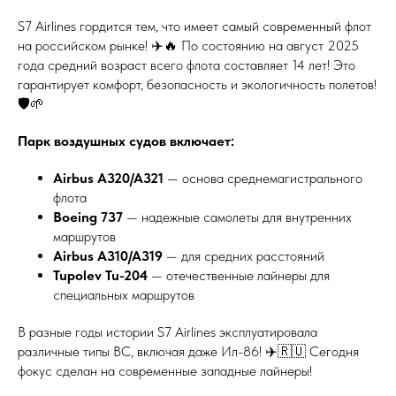
S7 Airlines гордится тем, что имеет самый современный флот
на российском рынке! ✈️🔥 По состоянию на август 2025
года средний возраст всего флота составляет 14 лет! Это
гарантирует комфорт, безопасность и экологичность полетов!
🛡️🌱
Парк воздушных судов включает:
Airbus A320/A321
— основа среднемагистрального
флота
Boeing 737
— надежные самолеты для внутренних
маршрутов
Airbus A310/A319
— для средних расстояний
Tupolev Tu-204
— отечественные лайнеры для
специальных маршрутов
В разные годы истории S7 Airlines эксплуатировала
различные типы ВС, включая даже Ил-86! ✈️🇷🇺 Сегодня
фокус сделан на современные западные лайнеры!