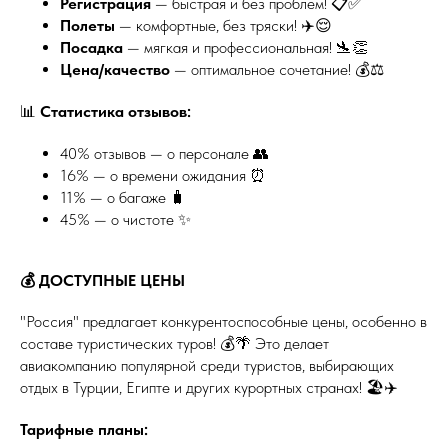
Регистрация
— быстрая и без проблем! 📋✅
Полеты
— комфортные, без тряски! ✈️😌
Посадка
— мягкая и профессиональная! 🛬👏
Цена/качество
— оптимальное сочетание! 💰⚖️
📊
Статистика отзывов:
40% отзывов — о персонале 👥
16% — о времени ожидания ⏰
11% — о багаже 🧳
45% — о чистоте ✨
💰 ДОСТУПНЫЕ ЦЕНЫ
"Россия" предлагает конкурентоспособные цены, особенно в
составе туристических туров! 💰🌴 Это делает
авиакомпанию популярной среди туристов, выбирающих
отдых в Турции, Египте и других курортных странах! 🏖️✈️
Тарифные планы: