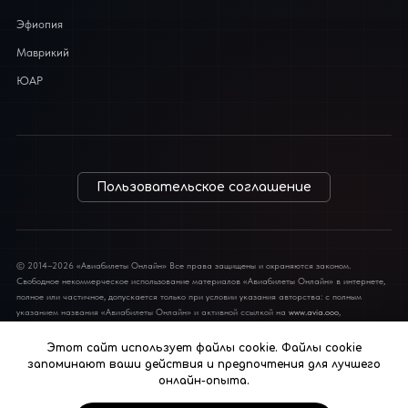
Эфиопия
Маврикий
ЮАР
Пользовательское соглашение
© 2014–2026 «Авиабилеты Онлайн» Все права защищены и охраняются законом.
Свободное некоммерческое использование материалов «Авиабилеты Онлайн» в интернете,
полное или частичное, допускается только при условии указания авторства: с полным
указанием названия «Авиабилеты Онлайн» и активной ссылкой на
www.avia.ooo
,
обязательной для каждого взятого текста. Во всех остальных случаях требуется письменное
разрешение редакции. Полная или частичная перепечатка материалов в традиционных
Этот сайт использует файлы cookie. Файлы cookie
СМИ допускается только с письменного разрешения редакции.
запоминают ваши действия и предпочтения для лучшего
онлайн-опыта.