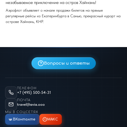
незабываемое приключение на остров Хайнань!
Аэрофлот объявляет о начале продажи билетов на прямые
регулярные рейсы из Екатеринбурга в Санью, прекрасный курорт на
острове Хайнань, КНР.
Вопросы и ответы
ТЕЛЕФОН
+7 (495) 500-54-31
ПОЧТА
travel@avia.ooo
МЫ В СОЦСЕТЯХ
ВКонтакте
МАКС