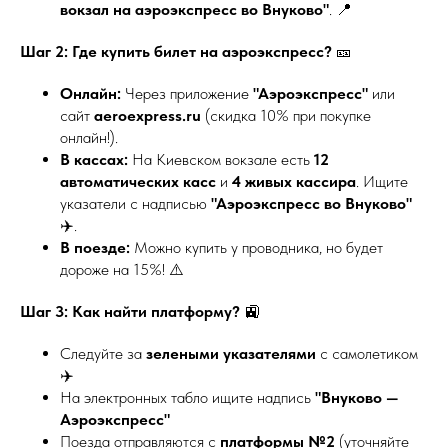
вокзал на аэроэкспресс во Внуково"
. 📍
Шаг 2: Где купить билет на аэроэкспресс?
🎫
Онлайн:
Через приложение
"Аэроэкспресс"
или
сайт
aeroexpress.ru
(скидка 10% при покупке
онлайн!).
В кассах:
На Киевском вокзале есть
12
автоматических касс
и
4 живых кассира
. Ищите
указатели с надписью
"Аэроэкспресс во Внуково"
✈️.
В поезде:
Можно купить у проводника, но будет
дороже на 15%! ⚠️
Шаг 3: Как найти платформу?
🚉
Следуйте за
зелеными указателями
с самолетиком
✈️
На электронных табло ищите надпись
"Внуково —
Аэроэкспресс"
Поезда отправляются с
платформы №2
(уточняйте