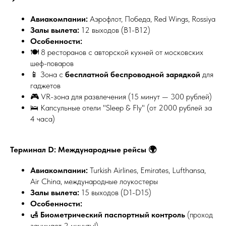
Авиакомпании:
Аэрофлот, Победа, Red Wings, Rossiya
Залы вылета:
12 выходов (B1-B12)
Особенности:
🍽️ 8 ресторанов с авторской кухней от московских
шеф-поваров
📱 Зона с
бесплатной беспроводной зарядкой
для
гаджетов
🎮 VR-зона для развлечения (15 минут — 300 рублей)
🛌 Капсульные отели "Sleep & Fly" (от 2000 рублей за
4 часа)
Терминал D: Международные рейсы 🌍
Авиакомпании:
Turkish Airlines, Emirates, Lufthansa,
Air China, международные лоукостеры
Залы вылета:
15 выходов (D1-D15)
Особенности:
🛃
Биометрический паспортный контроль
(проход
занимает 2 минуты!)