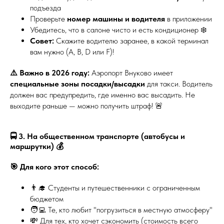
подъезда
Проверьте
номер машины и водителя
в приложении
Убедитесь, что в салоне чисто и есть кондиционер ❄️
Совет:
Скажите водителю заранее, в какой терминал
вам нужно (А, В, D или F)!
⚠️ Важно в 2026 году:
Аэропорт Внуково имеет
специальные зоны посадки/высадки
для такси. Водитель
должен вас предупредить, где именно вас высадить. Не
выходите раньше — можно получить штраф! 🚨
🚍 3. На общественном транспорте (автобусы и
маршрутки) 💰
🎯 Для кого этот способ:
👨‍🎓 Студенты и путешественники с ограниченным
бюджетом
🧑‍💻 Те, кто любит "погрузиться в местную атмосферу"
💸 Для тех, кто хочет сэкономить (стоимость всего