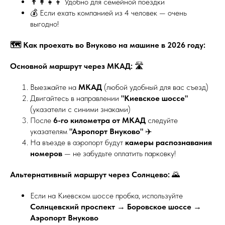
👨‍👩‍👧‍👦 Удобно для семейной поездки
💰 Если ехать компанией из 4 человек — очень
выгодно!
🗺️ Как проехать во Внуково на машине в 2026 году:
Основной маршрут через МКАД:
🛣️
Выезжайте на
МКАД
(любой удобный для вас съезд)
Двигайтесь в направлении
"Киевское шоссе"
(указатели с синими знаками)
После
6-го километра от МКАД
следуйте
указателям
"Аэропорт Внуково"
✈️
На въезде в аэропорт будут
камеры распознавания
номеров
— не забудьте оплатить парковку!
Альтернативный маршрут через Солнцево:
🌄
Если на Киевском шоссе пробка, используйте
Солнцевский проспект
→
Боровское шоссе
→
Аэропорт Внуково