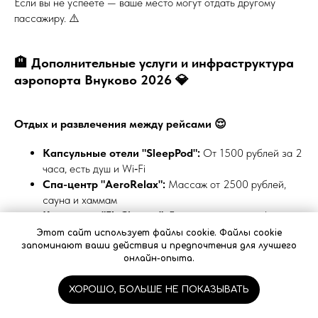
Если вы не успеете — ваше место могут отдать другому
пассажиру. ⚠️
🏨 Дополнительные услуги и инфраструктура
аэропорта Внуково 2026 💎
Отдых и развлечения между рейсами 😌
Капсульные отели "SleepPod":
От 1500 рублей за 2
часа, есть душ и Wi‑Fi
Спа-центр "AeroRelax":
Массаж от 2500 рублей,
сауна и хаммам
Кинотеатр "FlyCinema":
Бесплатные показы фильмов
в залах вылета
Этот сайт использует файлы cookie. Файлы cookie
VR-парк "Virtual Sky":
Полеты на виртуальных
запоминают ваши действия и предпочтения для лучшего
онлайн-опыта.
самолетах (300 рублей/10 минут)
ХОРОШО, БОЛЬШЕ НЕ ПОКАЗЫВАТЬ
Питание в аэропорту 🍽️