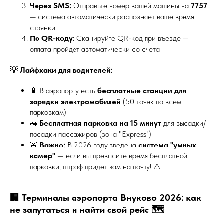
Через SMS:
Отправьте номер вашей машины на
7757
— система автоматически распознает ваше время
стоянки
По QR-коду:
Сканируйте QR-код при въезде —
оплата пройдет автоматически со счета
💡 Лайфхаки для водителей:
🔋 В аэропорту есть
бесплатные станции для
зарядки электромобилей
(50 точек по всем
парковкам)
🚗
Бесплатная парковка на 15 минут
для высадки/
посадки пассажиров (зона "Express")
🚨
Важно:
В 2026 году введена
система "умных
камер"
— если вы превысите время бесплатной
парковки, штраф придет вам на почту! ⚠️
🏢 Терминалы аэропорта Внуково 2026: как
не запутаться и найти свой рейс 🗺️