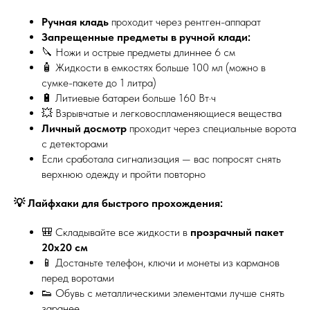
Ручная кладь
проходит через рентген-аппарат
Запрещенные предметы в ручной клади:
🔪 Ножи и острые предметы длиннее 6 см
🧴 Жидкости в емкостях больше 100 мл (можно в
сумке-пакете до 1 литра)
🔋 Литиевые батареи больше 160 Вт·ч
💥 Взрывчатые и легковоспламеняющиеся вещества
Личный досмотр
проходит через специальные ворота
с детекторами
Если сработала сигнализация — вас попросят снять
верхнюю одежду и пройти повторно
💡 Лайфхаки для быстрого прохождения:
🎒 Складывайте все жидкости в
прозрачный пакет
20х20 см
📱 Достаньте телефон, ключи и монеты из карманов
перед воротами
👟 Обувь с металлическими элементами лучше снять
заранее