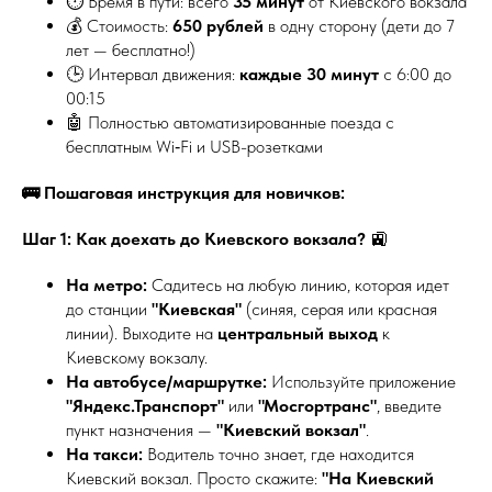
⏱️ Время в пути: всего
35 минут
от Киевского вокзала
💰 Стоимость:
650 рублей
в одну сторону (дети до 7
лет — бесплатно!)
🕒 Интервал движения:
каждые 30 минут
с 6:00 до
00:15
🤖 Полностью автоматизированные поезда с
бесплатным Wi‑Fi и USB-розетками
🚌 Пошаговая инструкция для новичков:
Шаг 1: Как доехать до Киевского вокзала?
🚉
На метро:
Садитесь на любую линию, которая идет
до станции
"Киевская"
(синяя, серая или красная
линии). Выходите на
центральный выход
к
Киевскому вокзалу.
На автобусе/маршрутке:
Используйте приложение
"Яндекс.Транспорт"
или
"Мосгортранс"
, введите
пункт назначения —
"Киевский вокзал"
.
На такси:
Водитель точно знает, где находится
Киевский вокзал. Просто скажите:
"На Киевский