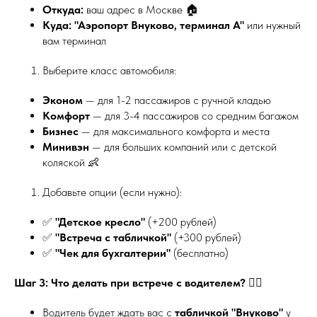
Откуда:
ваш адрес в Москве 🏠
Куда:
"Аэропорт Внуково, терминал А"
или нужный
вам терминал
Выберите класс автомобиля:
Эконом
— для 1-2 пассажиров с ручной кладью
Комфорт
— для 3-4 пассажиров со средним багажом
Бизнес
— для максимального комфорта и места
Минивэн
— для больших компаний или с детской
коляской 👶
Добавьте опции (если нужно):
✅
"Детское кресло"
(+200 рублей)
✅
"Встреча с табличкой"
(+300 рублей)
✅
"Чек для бухгалтерии"
(бесплатно)
Шаг 3: Что делать при встрече с водителем?
👨‍✈️
Водитель будет ждать вас с
табличкой "Внуково"
у