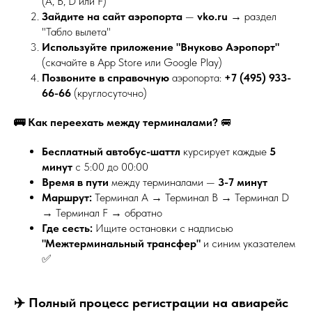
(А, В, D или F)
Зайдите на сайт аэропорта
—
vko.ru
→ раздел
"Табло вылета"
Используйте приложение "Внуково Аэропорт"
(скачайте в App Store или Google Play)
Позвоните в справочную
аэропорта:
+7 (495) 933-
66-66
(круглосуточно)
🚌 Как переехать между терминалами?
🚐
Бесплатный автобус-шаттл
курсирует каждые
5
минут
с 5:00 до 00:00
Время в пути
между терминалами —
3-7 минут
Маршрут:
Терминал А → Терминал В → Терминал D
→ Терминал F → обратно
Где сесть:
Ищите остановки с надписью
"Межтерминальный трансфер"
и синим указателем
✅
✈️ Полный процесс регистрации на авиарейс