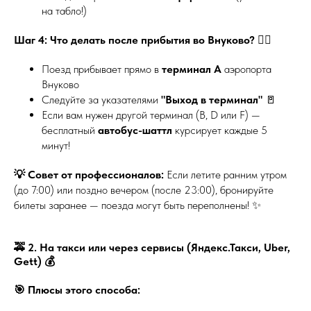
на табло!)
Шаг 4: Что делать после прибытия во Внуково?
🏃‍♀️
Поезд прибывает прямо в
терминал А
аэропорта
Внуково
Следуйте за указателями
"Выход в терминал"
🚪
Если вам нужен другой терминал (В, D или F) —
бесплатный
автобус-шаттл
курсирует каждые 5
минут!
💡 Совет от профессионалов:
Если летите ранним утром
(до 7:00) или поздно вечером (после 23:00), бронируйте
билеты заранее — поезда могут быть переполнены! ✨
🚕 2. На такси или через сервисы (Яндекс.Такси, Uber,
Gett) 💰
🎯 Плюсы этого способа: