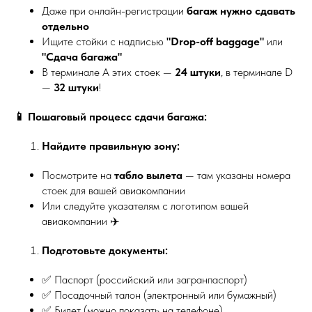
Даже при онлайн-регистрации
багаж нужно сдавать
отдельно
Ищите стойки с надписью
"Drop-off baggage"
или
"Сдача багажа"
В терминале А этих стоек —
24 штуки
, в терминале D
—
32 штуки
!
📱 Пошаговый процесс сдачи багажа:
Найдите правильную зону:
Посмотрите на
табло вылета
— там указаны номера
стоек для вашей авиакомпании
Или следуйте указателям с логотипом вашей
авиакомпании ✈️
Подготовьте документы:
✅ Паспорт (российский или загранпаспорт)
✅ Посадочный талон (электронный или бумажный)
✅ Билет (можно показать на телефоне)