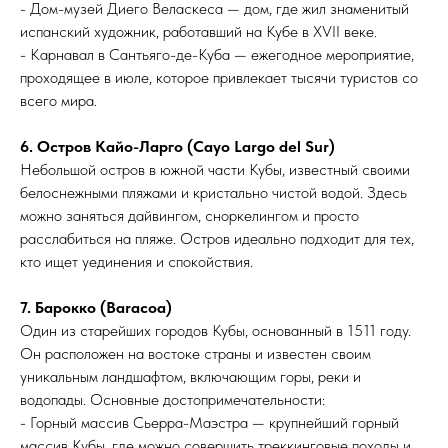
- Дом-музей Диего Веласкеса — дом, где жил знаменитый
испанский художник, работавший на Кубе в XVII веке.
- Карнавал в Сантьяго-де-Куба — ежегодное мероприятие,
проходящее в июле, которое привлекает тысячи туристов со
всего мира.
6. Остров Кайо-Ларго (Cayo Largo del Sur)
Небольшой остров в южной части Кубы, известный своими
белоснежными пляжами и кристально чистой водой. Здесь
можно заняться дайвингом, сноркелингом и просто
расслабиться на пляже. Остров идеально подходит для тех,
кто ищет уединения и спокойствия.
7. Барокко (Baracoa)
Один из старейших городов Кубы, основанный в 1511 году.
Он расположен на востоке страны и известен своим
уникальным ландшафтом, включающим горы, реки и
водопады. Основные достопримечательности:
- Горный массив Сьерра-Маэстра — крупнейший горный
массив Кубы, где можно совершить треккинговые походы и