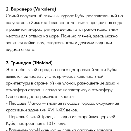
2. Варадеро (Varadero)
Самый популярный пляжный курорт Кубы, расположенный на
полуострове Хикакос. Белоснежные пляжи, прозрачная вода
и развитая инфраструктура делают этот район идеальным
местом для отдыха на море. Помимо пляжей, здесь можно
заняться дайвингом, сноркелингом и другими водными
видами спорта.
3. Тринидад (Trinidad)
Этот небольшой городок на юге центральной части Кубы
является одним из лучших примеров колониальной
архитектуры в стране. Узкие улочки, разноцветные дома и
атмосфера старины создают неповторимую атмосферу.
Основные достопримечательности:
- Площадь Майор — главная площадь города, окруженная
красивыми зданиями XVIII-XIX веков.
- Церковь Святой Троицы — одна из старейших церквей
Кубы, построенная в 1817 году.
- Валье-де-лос-Инхеньос — долина сахарных заводов,