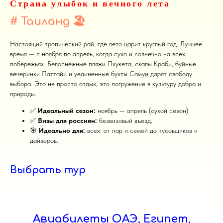
Страна улыбок и вечного лета
# Таиланд
🏖️
Настоящий тропический рай, где лето царит круглый год. Лучшее
время — с ноября по апрель, когда сухо и солнечно на всех
побережьях. Белоснежные пляжи Пхукета, скалы Краби, буйные
вечеринки Паттайи и уединенные бухты Самуи дарят свободу
выбора. Это не просто отдых, это погружение в культуру добра и
природы.
✅
Идеальный сезон:
ноябрь — апрель (сухой сезон).
✅
Визы для россиян:
безвизовый въезд.
🎯
Идеально для:
всех: от пар и семей до тусовщиков и
дайверов.
Выбрать тур
Авиабилеты ОАЭ, Египет,