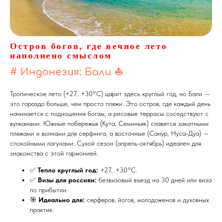
Остров богов, где вечное лето
наполнено смыслом
# Индонезия: Бали
⛵
Тропическое лето (+27...+30°C) царит здесь круглый год, но Бали —
это гораздо больше, чем просто пляжи. Это остров, где каждый день
начинается с подношения богам, а рисовые террасы соседствуют с
вулканами. Южные побережья (Кута, Семиньяк) славятся закатными
пляжами и волнами для серфинга, а восточные (Санур, Нуса-Дуа) —
спокойными лагунами. Сухой сезон (апрель-октябрь) идеален для
знакомства с этой гармонией.
✅
Тепло круглый год:
+27...+30°C.
✅
Визы для россиян:
безвизовый въезд на 30 дней или виза
по прибытии.
🎯
Идеально для:
серферов, йогов, молодоженов и духовных
практик.