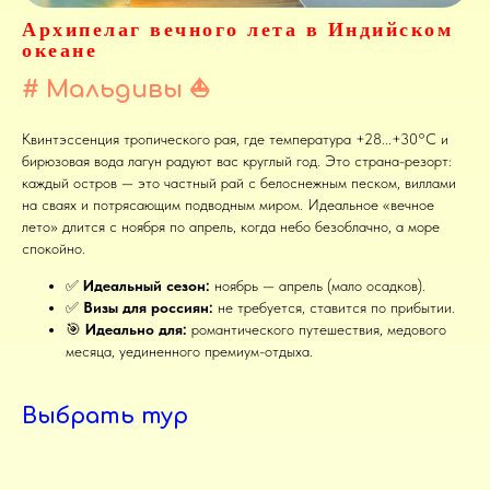
Архипелаг вечного лета в Индийском
океане
# Мальдивы
⛵
Квинтэссенция тропического рая, где температура +28...+30°C и
бирюзовая вода лагун радуют вас круглый год. Это страна-резорт:
каждый остров — это частный рай с белоснежным песком, виллами
на сваях и потрясающим подводным миром. Идеальное «вечное
лето» длится с ноября по апрель, когда небо безоблачно, а море
спокойно.
✅
Идеальный сезон:
ноябрь — апрель (мало осадков).
✅
Визы для россиян:
не требуется, ставится по прибытии.
🎯
Идеально для:
романтического путешествия, медового
месяца, уединенного премиум-отдыха.
Выбрать тур