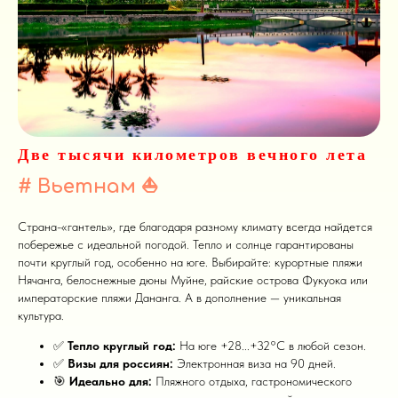
Две тысячи километров вечного лета
# Вьетнам
⛵
Страна-«гантель», где благодаря разному климату всегда найдется
побережье с идеальной погодой. Тепло и солнце гарантированы
почти круглый год, особенно на юге. Выбирайте: курортные пляжи
Нячанга, белоснежные дюны Муйне, райские острова Фукуока или
императорские пляжи Дананга. А в дополнение — уникальная
культура.
✅
Тепло круглый год:
На юге +28...+32°C в любой сезон.
✅
Визы для россиян:
Электронная виза на 90 дней.
🎯
Идеально для:
Пляжного отдыха, гастрономического