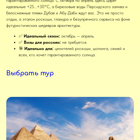
гарантированного солнца. С октября по апрель здесь царят
идеальные +25...+30°C, а бирюзовые воды Персидского залива и
белоснежные пляжи Дубая и Абу-Даби ждут вас. Это не просто
отдых, а эталон роскоши, гламура и безупречного сервиса на фоне
футуристических шедевров архитектуры.
✅
Идеальный сезон:
октябрь — апрель.
✅
Визы для россиян:
не требуется.
🎯
Идеально для:
ценителей роскоши, шопинга, семей и
всех, кто хочет гарантированного солнца.
Выбрать тур