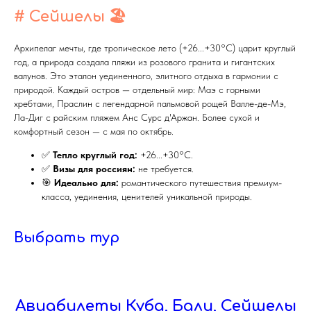
# Сейшелы
🏖️
Архипелаг мечты, где тропическое лето (+26...+30°C) царит круглый
год, а природа создала пляжи из розового гранита и гигантских
валунов. Это эталон уединенного, элитного отдыха в гармонии с
природой. Каждый остров — отдельный мир: Маэ с горными
хребтами, Праслин с легендарной пальмовой рощей Валле-де-Мэ,
Ла-Диг с райским пляжем Анс Сурс д'Аржан. Более сухой и
комфортный сезон — с мая по октябрь.
✅
Тепло круглый год:
+26...+30°C.
✅
Визы для россиян:
не требуется.
🎯
Идеально для:
романтического путешествия премиум-
класса, уединения, ценителей уникальной природы.
Выбрать тур
Авиабилеты Куба, Бали, Сейшелы