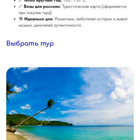
✅
Тепло круглый год:
+26...+30°C.
✅
Визы для россиян:
Туристическая карта (оформляется
при покупке тура).
🎯
Идеально для:
Романтики, любителей истории и живой
музыки, ценителей аутентичности.
Выбрать тур