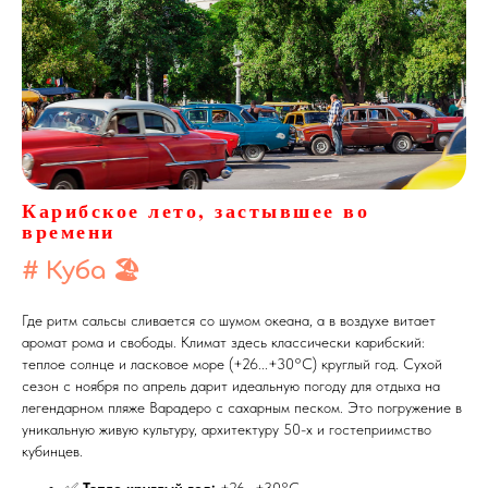
Карибское лето, застывшее во
времени
# Куба
🏖️
Где ритм сальсы сливается со шумом океана, а в воздухе витает
аромат рома и свободы. Климат здесь классически карибский:
теплое солнце и ласковое море (+26...+30°C) круглый год. Сухой
сезон с ноября по апрель дарит идеальную погоду для отдыха на
легендарном пляже Варадеро с сахарным песком. Это погружение в
уникальную живую культуру, архитектуру 50-х и гостеприимство
кубинцев.