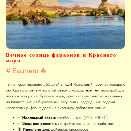
Вечное солнце фараонов и Красного
моря
# Египет ⛵
Тепло гарантировано 365 дней в году! Идеальный побег от холода: с
октября по апрель — золотой сезон с комфортной температурой для
пляжа и экскурсий. Красное море, одно из самых чистых и соленых
на планете, манит бирюзовыми лагунами и подводными садами
коралловых рифов. А древние пирамиды добавляют магию.
✅
Идеальный сезон:
октябрь — май (+23...+30°C).
✅
Визы для россиян:
не требуется, виза по прибытии.
🎯
Идеально для:
дайверов, снорклеров.